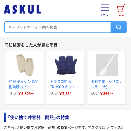
カゴ
メニュー
同じ検索をした人が見た商品
帝健 テイケン CAC
トラスコ中山
下村工業 シリコン
耐熱腕カバー
TRUSCO キャンバ
ヘラ (大)
ス生地ミトン 中綿
￥3,809～
￥2,354
￥869～
（税込）
（税込）
（税込）
入りケブラー糸使用
ネイビー CVM-NV 1
双 256-6765（直送
品）
「使い捨て丼容器 耐熱」の特集
こちらは
「使い捨て丼容器 耐熱」の特集
ページです。アスクルは、オフィス用