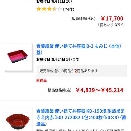
お届け日：8月11日（火）
（
74件
）
￥17,700
販売価格(税込)
1個あたり
￥5.9
青葉紙業 使い捨て丼容器 B-3 もみじ （本体/
蓋）
お届け日：8月24日（月）まで
2
販売単位違いの商品が
商品あります
直送品
￥4,839～￥45,214
販売価格(税込)
青葉紙業 使い捨て丼容器 KD-190浅 耐熱黒ま
きえ内赤（50） 272082 1包：400枚（50×8）（直
送品）
断熱･保温性に優れ、持っても熱くなりにくい高発泡容器。