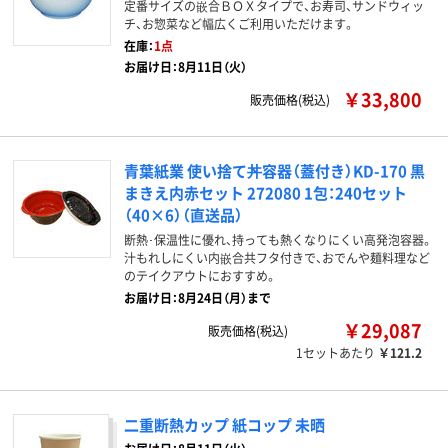
定番サイズの嵌合ＢＯＸタイプで、お寿司、サンドウィッ
チ、お惣菜など幅広くご利用いただけます。
在庫：
1点
お届け日：8月11日（火）
￥33,800
販売価格(税込)
青葉紙業 使い捨て丼容器（蓋付き）KD-170 黒
まきえ内赤セット 272080 1包：240セット
（40×6）（直送品）
断熱･保温性に優れ、持っても熱くなりにくい高発泡容器。
汁もれしにくい内嵌合共フタ付きで、おでんや麺料理など
のテイクアウトにおすすめ。
お届け日：8月24日（月）まで
￥29,087
販売価格(税込)
1セットあたり
￥121.2
二重断熱カップ 紙コップ 未晒