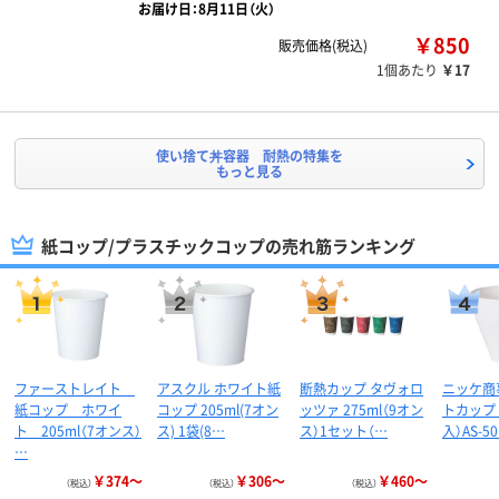
お届け日：8月11日（火）
￥850
販売価格(税込)
1個あたり
￥17
使い捨て丼容器 耐熱の特集を
もっと見る
紙コップ/プラスチックコップの売れ筋ランキング
ファーストレイト
アスクル ホワイト紙
断熱カップ タヴォロ
ニッケ商
紙コップ ホワイ
コップ 205ml(7オン
ッツァ 275ml（9オン
トカップ 
ト 205ml（7オンス）
ス) 1袋(8…
ス）1セット（…
入）AS-5
…
￥374～
￥306～
￥460～
（税込）
（税込）
（税込）