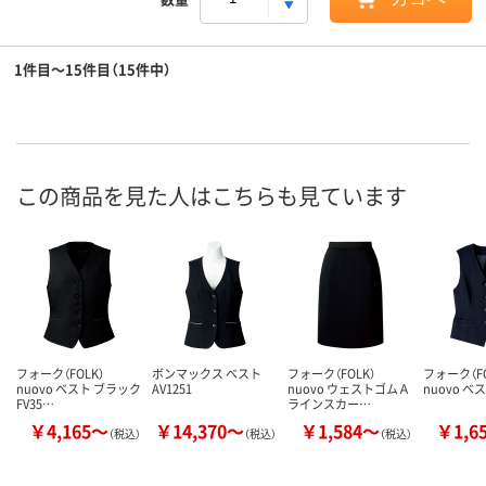
1件目～15件目（15件中）
この商品を見た人はこちらも見ています
フォーク（FOLK）
ボンマックス ベスト
フォーク（FOLK）
フォーク（FO
nuovo ベスト ブラック
AV1251
nuovo ウェストゴムＡ
nuovo ベス
FV35…
ラインスカー…
￥4,165～
￥14,370～
￥1,584～
￥1,6
（税込）
（税込）
（税込）