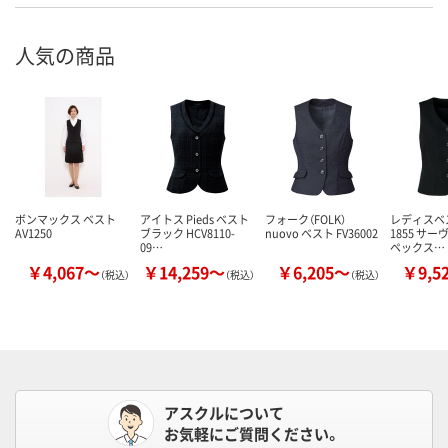
人気の商品
ボンマックス ベスト
アイトス Pieds ベスト
フォーク（FOLK）
レディスベス
AV1250
ブラック HCV8110-
nuovo ベスト FV36002
1855 サ
09…
ペックス…
￥4,067～
￥14,259～
￥6,205～
￥9,5
（税込）
（税込）
（税込）
アスクルについて
お気軽にご質問ください。