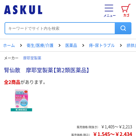
カゴ
メニュー
ホーム
衛生/医療/介護
医薬品
痔・尿トラブル
膀胱
メーカー
摩耶堂製薬
腎仙散 摩耶堂製薬【第2類医薬品】
全2商品
があります。
￥1,405～￥2,213
販売価格（税抜き）
￥1,545
～
￥2,434
販売価格（税込）