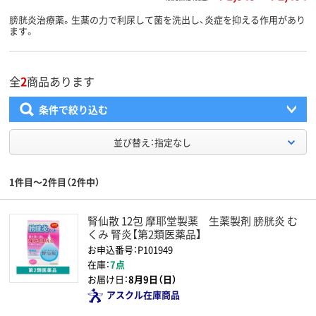
膀胱炎治療薬。生薬の力で利尿して菌を洗出し、炎症を抑える作用があり
ます。
全
2
商品あります
条件で絞り込む
並び替え：指定なし
1件目～2件目（2件中）
腎仙散 12包 摩耶堂製薬 生薬製剤 膀胱炎 む
くみ 腎炎【第2類医薬品】
お申込番号：P101949
在庫：
7点
お届け日：
8月9日（日）
アスクル在庫商品