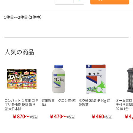
1件目～2件目（2件中）
人気の商品
コンバット １年用 ゴキ
健栄製薬 クエン酸（結
ホウ砂（結晶）P 50g 健
オーム電機
ブリ 殺虫剤 駆除 置き
晶）
栄製薬
チ付き電撃殺
型 大日本除…
0210 1台…
￥870～
￥470～
￥460
￥4,
（税込）
（税込）
（税込）