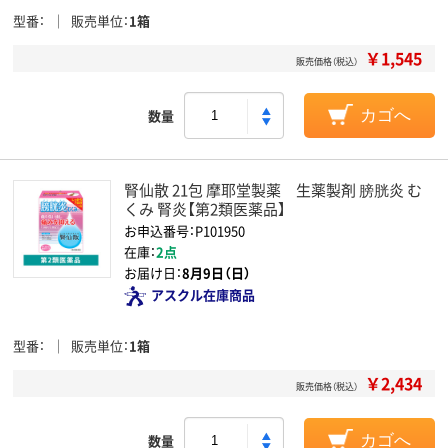
型番
販売単位
1箱
￥1,545
販売価格（税込）
数量
カゴへ
腎仙散 21包 摩耶堂製薬 生薬製剤 膀胱炎 む
くみ 腎炎【第2類医薬品】
お申込番号：P101950
在庫：
2点
お届け日：
8月9日（日）
アスクル在庫商品
型番
販売単位
1箱
￥2,434
販売価格（税込）
数量
カゴへ