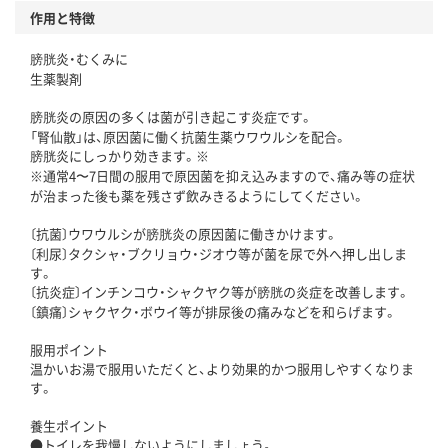
作用と特徴
膀胱炎・むくみに
生薬製剤
膀胱炎の原因の多くは菌が引き起こす炎症です。
「腎仙散」は、原因菌に働く抗菌生薬ウワウルシを配合。
膀胱炎にしっかり効きます。※
※通常4〜7日間の服用で原因菌を抑え込みますので、痛み等の症状
が治まった後も薬を残さず飲みきるようにしてください。
〔抗菌〕ウワウルシが膀胱炎の原因菌に働きかけます。
〔利尿〕タクシャ・ブクリョウ・ジオウ等が菌を尿で外へ押し出しま
す。
〔抗炎症〕インチンコウ・シャクヤク等が膀胱の炎症を改善します。
〔鎮痛〕シャクヤク・ボウイ等が排尿後の痛みなどを和らげます。
服用ポイント
温かいお湯で服用いただくと、より効果的かつ服用しやすくなりま
す。
養生ポイント
●トイレを我慢しないようにしましょう。