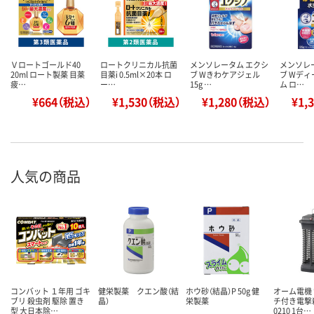
Ｖロートゴールド40
ロートクリニカル抗菌
メンソレータム エクシ
メンソレ
20ml ロート製薬 目薬
目薬i 0.5ml×20本 ロ
ブ Wきわケアジェル
ブ Wディ
疲…
ー…
15g …
ム ロ…
¥664（税込）
¥1,530（税込）
¥1,280（税込）
¥1,
人気の商品
コンバット １年用 ゴキ
健栄製薬 クエン酸（結
ホウ砂（結晶）P 50g 健
オーム電機
ブリ 殺虫剤 駆除 置き
晶）
栄製薬
チ付き電撃殺
型 大日本除…
0210 1台…