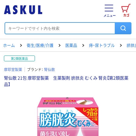
カゴ
メニュー
ホーム
衛生/医療/介護
医薬品
痔・尿トラブル
膀胱
第2類医薬品
摩耶堂製薬
ブランド：
腎仙散
腎仙散 21包 摩耶堂製薬 生薬製剤 膀胱炎 むくみ 腎炎【第2類医薬
品】