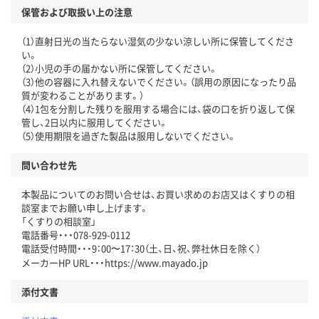
保管および取扱い上の注意
（1）直射日光の当たらない湿気の少ない涼しい所に保管してくださ
い。
（2）小児の手の届かない所に保管してください。
（3）他の容器に入れ替えないでください。（誤用の原因になったり品
質が変わることがあります。）
（4）1包を分割した残りを服用する場合には、袋の口を折り返して保
管し、2日以内に服用してください。
（5）使用期限を過ぎた製品は服用しないでください。
問い合わせ先
本製品についてのお問い合せは、お買い求めのお店又はくすりの相
談室までお願い申し上げます。
「くすりの相談室」
電話番号・・・078-929-0112
電話受付時間・・・9：00〜17：30（土、日、祝、弊社休日を除く）
メーカーHP URL・・・https://www.mayado.jp
添付文書