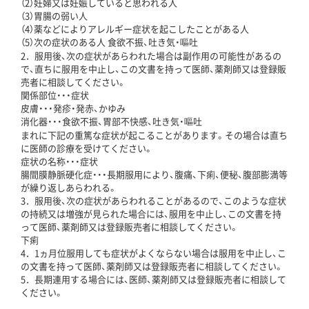
（2）妊婦又は妊娠していると思われる人
（3）胃腸の弱い人
（4）薬などによりアレルギー症状を起こしたことがある人
（5）次の症状のある人 食欲不振、吐き気・嘔吐
2．服用後、次の症状があらわれた場合は副作用の可能性があるの
で、直ちに服用を中止し、この文書を持って医師、薬剤師又は登録販
売者に相談してください。
関係部位・・・症状
皮膚・・・発疹・発赤、かゆみ
消化器・・・食欲不振、胃部不快感、吐き気・嘔吐
まれに下記の重篤な症状が起こることがあります。その場合は直ち
に医師の診療を受けてください。
症状の名称・・・症状
腸間膜静脈硬化症・・・長期服用により、腹痛、下痢、便秘、腹部膨満等
が繰り返しあらわれる。
3．服用後、次の症状があらわれることがあるので、このような症状
の持続又は増強が見られた場合には、服用を中止し、この文書を持
って医師、薬剤師又は登録販売者に相談してください。
下痢
4．1ヵ月位服用しても症状がよくならない場合は服用を中止し、こ
の文書を持って医師、薬剤師又は登録販売者に相談してください。
5．長期連用する場合には、医師、薬剤師又は登録販売者に相談して
ください。