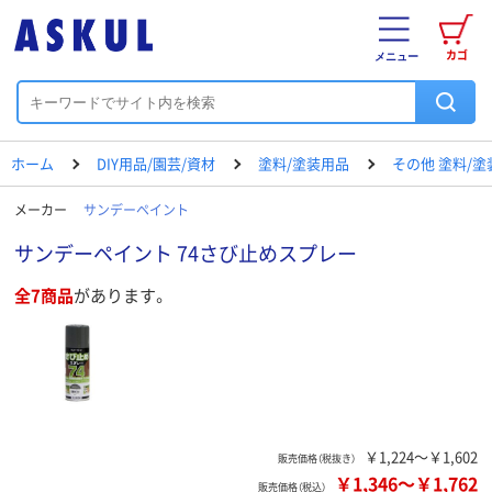
カゴ
メニュー
ホーム
DIY用品/園芸/資材
塗料/塗装用品
その他 塗料/塗
メーカー
サンデーペイント
サンデーペイント 74さび止めスプレー
全7商品
があります。
￥1,224～￥1,602
販売価格（税抜き）
￥1,346
～
￥1,762
販売価格（税込）