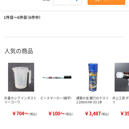
1件目～6件目（6件中）
人気の商品
計量カップ インダスト
ピースマーカー（細字）
建築の友 鍵穴のクスリ
井上工具 ポ
リーコーワ
2 200ml KK-03 1本
リ
￥704～
￥100～
￥3,487
￥3
（税込）
（税込）
（税込）