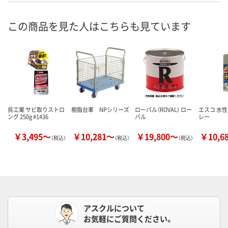
この商品を見た人はこちらも見ています
呉工業 サビ取りストロ
樹脂台車 NPシリーズ
ローバル（ROVAL） ロー
エスコ 水
ング 250g #1436
バル
レー
￥3,495～
￥10,281～
￥19,800～
￥10,6
（税込）
（税込）
（税込）
アスクルについて
お気軽にご質問ください。