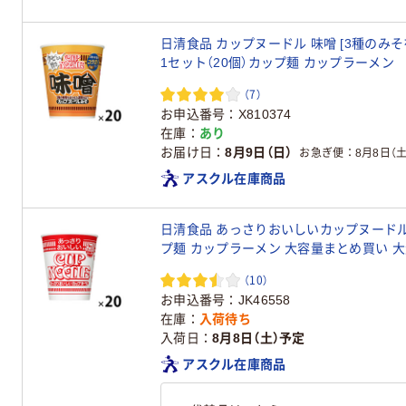
日清食品 カップヌードル 味噌 [3種のみ
1セット（20個）カップ麺 カップラーメン
（7）
お申込番号
X810374
在庫
あり
お届け日
8月9日（日）
お急ぎ便
8月8日（土
アスクル在庫商品
日清食品 あっさりおいしいカップヌードル 
プ麺 カップラーメン 大容量まとめ買い 
（10）
お申込番号
JK46558
在庫
入荷待ち
入荷日
8月8日（土）予定
アスクル在庫商品