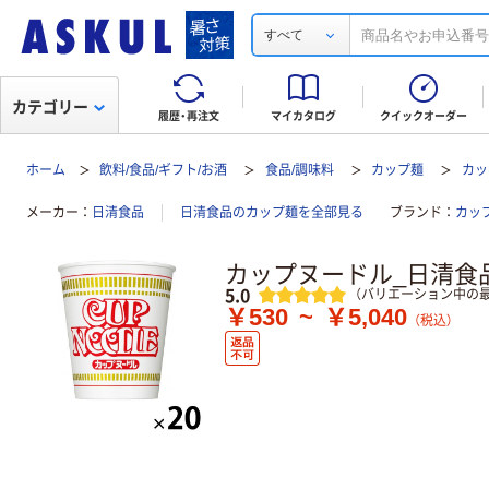
すべて
カテゴリー
履歴・再注文
マイカタログ
クイックオーダー
ホーム
飲料/食品/ギフト/お酒
食品/調味料
カップ麺
カッ
メーカー
日清食品
日清食品のカップ麺を全部見る
ブランド
カッ
カップヌードル_日清食
レビュー
5.0
（バリエーション中の最
￥530
~
￥5,040
（税込）