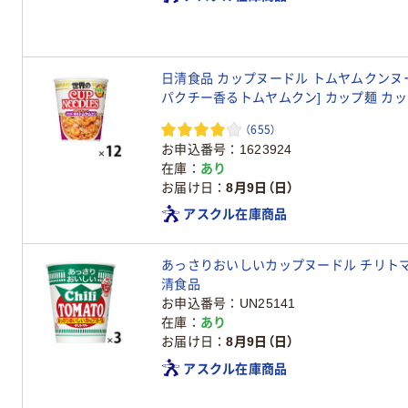
日清食品 カップヌードル トムヤムクンヌー
パクチー香るトムヤムクン] カップ麺 カ
プ 1箱(12個入)
（655）
お申込番号
1623924
在庫
あり
お届け日
8月9日（日）
アスクル在庫商品
あっさりおいしいカップヌードル チリトマト 
清食品
お申込番号
UN25141
在庫
あり
お届け日
8月9日（日）
アスクル在庫商品