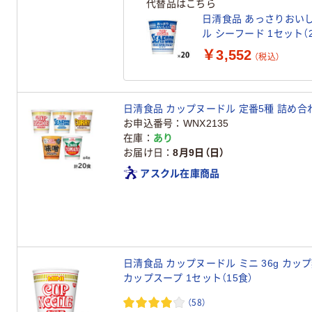
代替品はこちら
日清食品 あっさりおい
ル シーフード 1セット（2
ップラーメン 大容量ま
￥3,552
（税込）
がお得
日清食品 カップヌードル 定番5種 詰め合わ
お申込番号
WNX2135
在庫
あり
お届け日
8月9日（日）
アスクル在庫商品
日清食品 カップヌードル ミニ 36g カッ
カップスープ 1セット（15食）
（58）