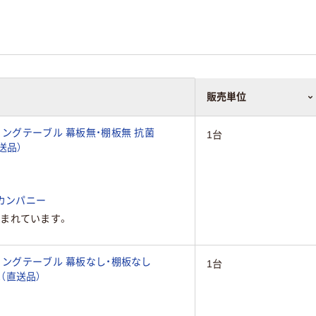
販売単位
ィングテーブル 幕板無・棚板無 抗菌
1台
直送品）
カンパニー
まれています。
ィングテーブル 幕板なし・棚板なし
1台
92（直送品）