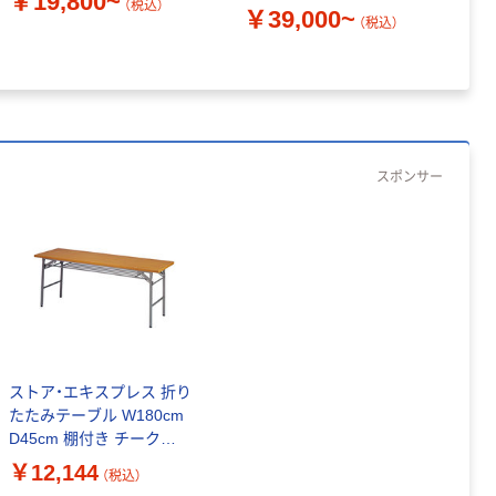
￥19,800~
（税込）
￥39,000~
￥
（税込）
スポンサー
ストア・エキスプレス 折り
たたみテーブル W180cm
D45cm 棚付き チーク
7190-29 1台 61-339-1-
￥12,144
（税込）
1（直送品）