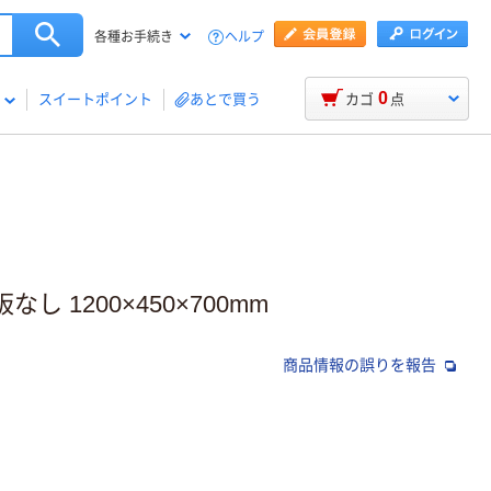
ヘルプ
各種お手続き
0
スイートポイント
あとで買う
カゴ
点
1200×450×700mm
商品情報の誤りを報告