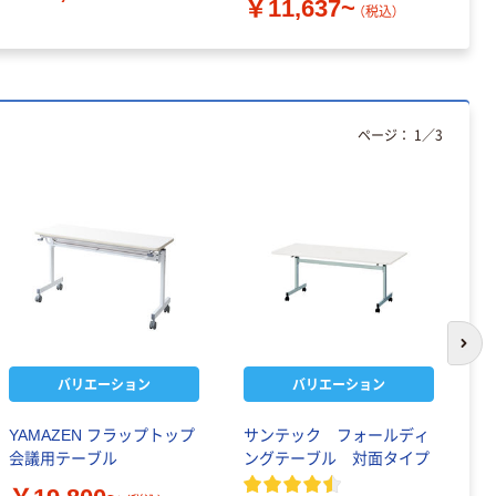
￥11,637~
（税込）
ページ：
1
／
3
次の
バリエーション
バリエーション
YAMAZEN フラップトップ
サンテック フォールディ
Y
会議用テーブル
ングテーブル 対面タイプ
み
プ