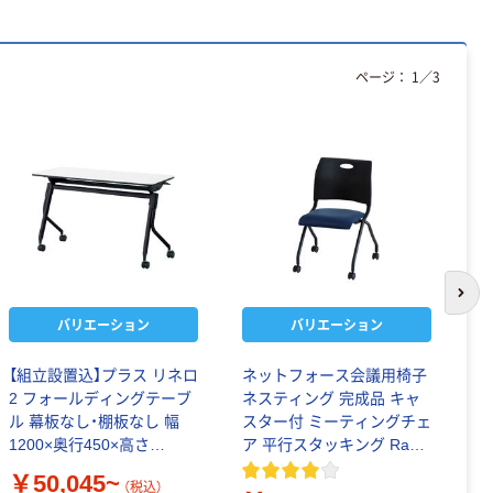
ページ：
1
／
3
次の
バリエーション
バリエーション
【組立設置込】プラス リネロ
ネットフォース会議用椅子
ア
2 フォールディングテーブ
ネスティング 完成品 キャ
プ
ル 幕板なし・棚板なし 幅
スター付 ミーティングチェ
ブ
1200×奥行450×高さ
ア 平行スタッキング Rap-
720mm
NC
￥
￥50,045~
（税込）