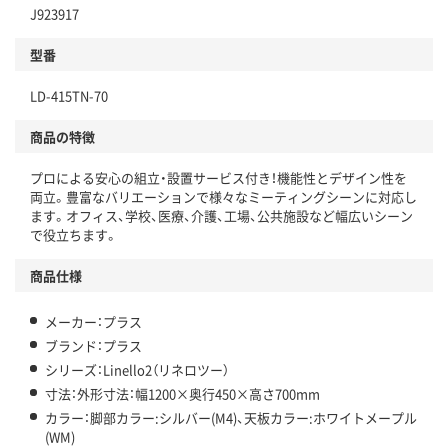
J923917
型番
LD-415TN-70
商品の特徴
プロによる安心の組立・設置サービス付き！機能性とデザイン性を
両立。豊富なバリエーションで様々なミーティングシーンに対応し
ます。オフィス、学校、医療、介護、工場、公共施設など幅広いシーン
で役立ちます。
商品仕様
メーカー：プラス
ブランド：プラス
シリーズ：Linello2（リネロツー）
寸法：外形寸法：幅1200×奥行450×高さ700mm
カラー：脚部カラー:シルバー(M4)、天板カラー:ホワイトメープル
(WM)