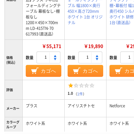
フォールディングテ
ブル 幅1800×奥行
棚・幕板付 幅1
ーブル 幕板なし・棚
450×高さ720mm
奥行450 シ
板なし
ホワイト 1台 オリジ
ホワイト 研修
1200×450×700m
ナル
1台（直送品）
m LD-415TN-70
617993（直送品）
￥55,171
￥19,890
￥29
数量
数量
数量
価格
(税込)
カゴへ
カゴへ
カ
評価
1.0
（
1件
）
プラス
アイリスチトセ
Netforce
メーカー
カラーグ
ホワイト系
ホワイト系
ホワイト系
ループ