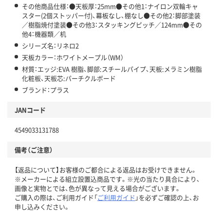
その他商品仕様：●天板厚：25mm●その他1：ナイロン双輪キャ
スター(2個ストッパー付)、幕板なし、棚なし●その他2：脚部塗装
／樹脂焼付塗装●その他3：スタッキングピッチ／124mm●その
他4：機器類／机
シリーズ名：リネロ2
天板カラー：ホワイトメープル（WM）
材質：エッジ:EVA 樹脂、脚部:スチールパイプ、天板:メラミン樹脂
化粧板、天板芯:パーチクルボード
ブランド：プラス
JANコード
4549033131788
備考（ご注意）
【返品について】お客様のご都合による返品はお受けできません。
※メーカーによる組立設置込商品です。※光の当たり具合により、
画像と実物とでは、色が異なって見える場合がございます。
ご購入の際は、ご利用ガイド「
ご利用ガイド
」を必ずご確認の上、お
申し込みください。