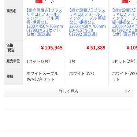
【組立設置込】プラス
【組立設置込】プラス
【組立設置込
商品名
リネロ2 フォールデ
リネロ2 フォールデ
リネロ2 フォ
ィングテーブル 幕
ィングテーブル 幕板
ィングテーブ
板・棚板なし
なし・棚板なし
板・棚板なし
1200×450×700mm
1200×450×700mm
1200×450×
617993×2 1セット
LD-415TN-70
617992×2 
（2台）（直送品）
617992（直送品）
（2台）（直送品
価格
￥105,945
￥51,889
￥105
(税込)
1セット（2台）
1台
1セット（2台）
販売単位
ホワイトメープル
ホワイト（WS）
ホワイト（WS
種類
（WM）2台セット
ット
お申込番
詳しく見る
U932033
J923916
U932063
号
直送品
直送品
直送品
在庫
9月3日（木）まで
9月3日（木）まで
9月3日（木）ま
お届け日
数量
数量
数量