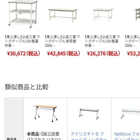
【車上渡し】山金工業 ワ
【車上渡し】山金工業 ワ
【車上渡し】山金工業 ワ
【車上渡し
ークテーブル150 軽量
ークテーブル 耐荷重
ークテーブル150 軽量
ークテー
作業…
300k…
作業…
300k…
¥30,672（税込）
¥42,845（税込）
¥26,276（税込）
¥53,
類似商品と比較
本商品：
【組立設置
アイリスチトセ フ
Netforce 
込】プラス リネロ2
ォールディングテー
ディングテー
商品名