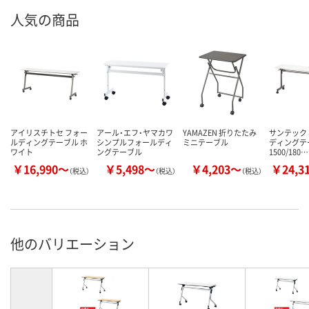
人気の商品
アイリスチトセ フォー
アール・エフ・ヤマカワ
YAMAZEN 折りたたみ
サンテック 
ルディングテーブル ホ
シンプルフォールディ
ミニテーブル
ディングテ
ワイト
ングテーブル
1500/180…
￥16,990～
￥5,498～
￥4,203～
￥24,3
（税込）
（税込）
（税込）
他のバリエーション