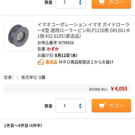
数量
カゴへ
イマオコーポレーション イマオ ガイドローラ
ーR型 適用ローラーピンRLP1210用 GRL60J-R
1個 432-6105（直送品）
お申込番号：K799426
在庫：
わずか
お届け日：
8月12日（水）
直送品
ＭＲＯ商品取扱店２からお届け
型番
販売単位
1個
￥4,055
販売価格（税込）
数量
カゴへ
1件目～4件目（4件中）