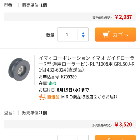
型番
販売単位
1個
￥2,987
販売価格（税込）
数量
カゴへ
イマオコーポレーション イマオ ガイドローラ
ーR型 適用ローラーピンRLP1008用 GRL50J-R
1個 432-6024（直送品）
お申込番号：K799389
在庫：
あり
お届け日：
8月19日（水）まで
直送品
ＭＲＯ商品取扱店２からお届け
型番
販売単位
1個
￥3,520
販売価格（税込）