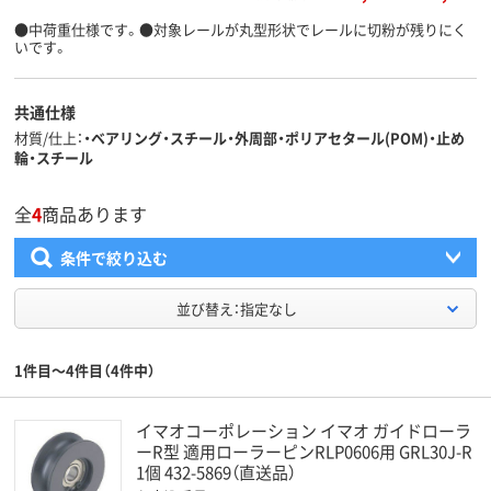
●中荷重仕様です。●対象レールが丸型形状でレールに切粉が残りにく
いです。
共通仕様
材質/仕上
・ベアリング・スチール・外周部・ポリアセタール(POM)・止め
輪・スチール
全
4
商品あります
条件で絞り込む
並び替え：指定なし
1件目～4件目（4件中）
イマオコーポレーション イマオ ガイドローラ
ーR型 適用ローラーピンRLP0606用 GRL30J-R
1個 432-5869（直送品）