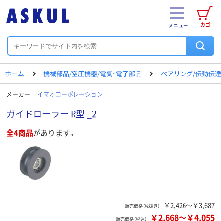
カゴ
メニュー
ホーム
機械部品/空圧機器/電気・電子部品
ベアリング/伝動伝
メーカー
イマオコーポレーション
ガイドローラー R型 _2
全4商品
があります。
￥2,426～￥3,687
販売価格（税抜き）
￥2,668
～
￥4,055
販売価格（税込）