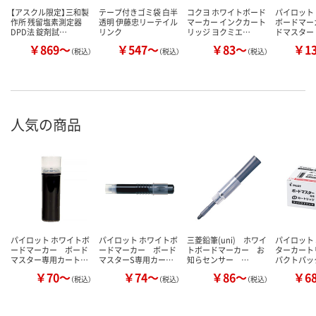
【アスクル限定】三和製
テープ付きゴミ袋 白半
コクヨ ホワイトボード
パイロット
作所 残留塩素測定器
透明 伊藤忠リーテイル
マーカー インクカート
ボードマー
DPD法 錠剤試…
リンク
リッジ ヨクミエ…
ドマスター
￥869～
￥547～
￥83～
￥1
（税込）
（税込）
（税込）
人気の商品
パイロット ホワイトボ
パイロット ホワイトボ
三菱鉛筆(uni) ホワイ
パイロット
ードマーカー ボード
ードマーカー ボード
トボードマーカー お
ターカート
マスター専用カート…
マスターS専用カー…
知らセンサー …
パクトパッ
￥70～
￥74～
￥86～
￥6
（税込）
（税込）
（税込）