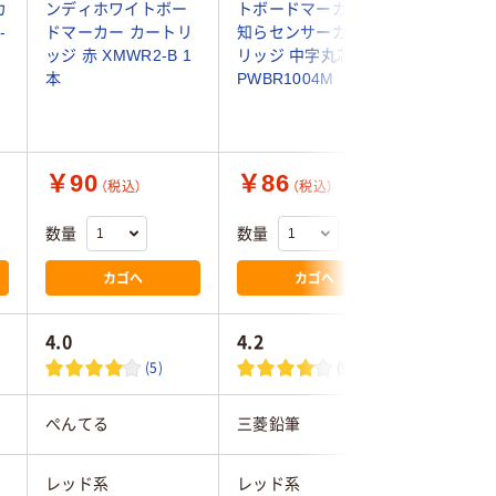
カ
ンディホワイトボー
トボードマーカー お
スターカ
-
ドマーカー カートリ
知らセンサーカート
コンパク
ト
ッジ 赤 XMWR2-B 1
リッジ 中字丸芯 赤
ッド WMR
本
PWBR1004M
箱(10本入
￥90
￥86
￥720
（税込）
（税込）
数量
数量
数量
カゴへ
カゴへ
4.0
4.2
4.0
(5)
(9)
ぺんてる
三菱鉛筆
パイロッ
レッド系
レッド系
レッド系