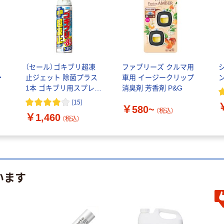
（セール）ゴキブリ超凍
ファブリーズ クルマ用
・
止ジェット 除菌プラス
車用 イージークリップ
ン
1本 ゴキブリ用スプレ
消臭剤 芳香剤 P&G
ー 殺虫成分不使用 フ
(
15
)
￥580~
マキラー
（税込）
￥1,460
（税込）
います