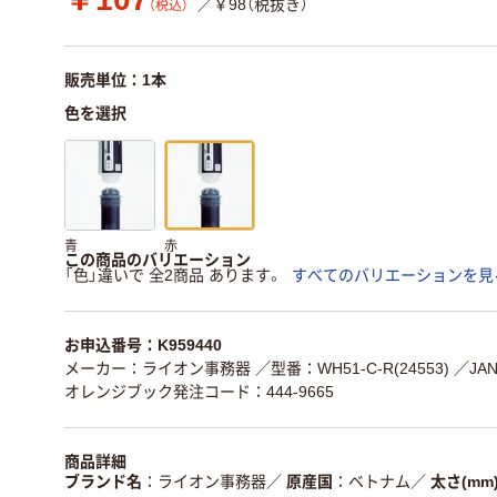
／￥98（税抜き）
（税込）
販売単位：1本
色を選択
青
赤
この商品のバリエーション
「色」違いで 全2商品 あります。
すべてのバリエーションを見
お申込番号：K959440
メーカー：ライオン事務器
／型番：WH51-C-R(24553)
／JAN
オレンジブック発注コード：444-9665
商品詳細
ブランド名
ライオン事務器
／
原産国
ベトナム
／
太さ(mm