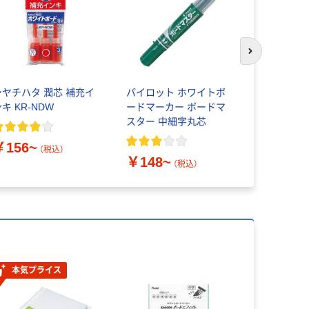
次のスライド
シヤチハタ 潤芯 補充イ
パイロット ホワイトボ
バルサン 
キ KR-NDW
ードマーカー ボードマ
いもん 無
スター 中細字丸芯
￥156~
￥757~
（税込）
￥148~
（税込）
本気プライス