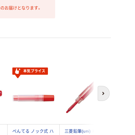
第のお届けとなります。
本気プライス
次へ
マ
ぺんてる ノック式 ハ
三菱鉛筆(uni) ホワイ
パイロッ