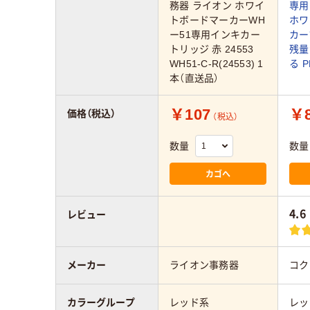
務器 ライオン ホワイ
専用
トボードマーカーWH
ホワ
ー51専用インキカー
カー
トリッジ 赤 24553
残量
WH51-C-R(24553) 1
る P
本（直送品）
￥107
￥
価格（税込）
（税込）
数量
数量
カゴへ
4.6
レビュー
メーカー
ライオン事務器
コク
カラーグループ
レッド系
レッ