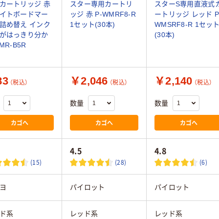
カートリッジ 赤
スター専用カートリ
スターS専用直液式
イトボードマー
ッジ 赤 P-WMRF8-R
ートリッジ レッド P
詰め替え インク
1セット(30本)
WMSRF8-R 1セッ
がはっきり分か
(30本)
MR-B5R
83
￥2,046
￥2,140
（税込）
（税込）
（税込）
数量
数量
カゴへ
カゴへ
カゴへ
4.5
4.8
(15)
(28)
(6)
ヨ
パイロット
パイロット
ド系
レッド系
レッド系