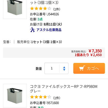
ット（3個：1個×3）
（1件）
お申込番号：J544926
在庫：
3点
お届け日：
8月11日（火）
アスクル在庫商品
型番
販売単位
1セット（3個：1個×3）
￥7,350
販売価格（税込）
1個あたり ￥2,450
数量
カゴへ
コクヨ ファイルボックスーRP フ-RP980M
グレー
（1件）
お申込番号：9571600
在庫：
あり