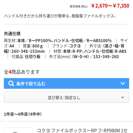
￥2,670
～
￥7,350
販売価格（税込）
ハンドル付きだから持ち運びが簡単な、樹脂製ファイルボックス。
共通仕様
再生材
本体／RーPP100％、ハンドル・仕切板／RーABS100％
サイ
ズ
A4
質量
800ｇ
ブランド
コクヨ
外寸法
（高さ・幅・背
幅）：260・348・153mm
材質
本体：R-PP、ハンドル・仕切板：R-ABS
付属品
仕切り板
外寸法(mm)
（W・D・H）／153・348・260
全
4
商品あります
条件で絞り込む
並び替え：指定なし
1件目～4件目（4件中）
コクヨ ファイルボックスーRP フ-RP980M 1セ