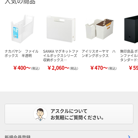
人気の商品
ナカバヤシ ファイル
SANKA マグネットファ
アイリスオーヤマ ハ
無印良品 
ボックス 半透明
イルボックスシリーズ
ンギングボックス
ンファイル
収納ボックス…
タンダード
￥400～
￥2,060～
￥470～
￥5
（税込）
（税込）
（税込）
アスクルについて
お気軽にご質問ください。
新規会員登録