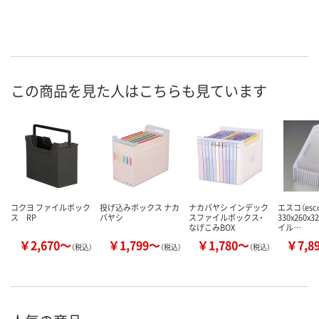
この商品を見た人はこちらも見ています
コクヨ ファイルボック
投げ込みボックス ナカ
ナカバヤシ インデック
エスコ（esc
ス RP
バヤシ
スファイルボックス・
330x260x
なげこみBOX
イル…
￥2,670～
￥1,799～
￥1,780～
￥7,8
（税込）
（税込）
（税込）