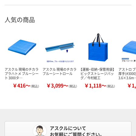
人気の商品
アスクル 現場のチカラ
アスクル 現場のチカラ
【運搬・収納・保管用袋】
アストロ 
プラハトメ ブルーシー
ブルーシートロール
ビッグストレージバッ
厚手(#3000
ト 3000タ…
グ／今村紙工
3.6×3.6m
￥416～
￥3,099～
￥1,118～
￥1,
（税込）
（税込）
（税込）
アスクルについて
お気軽にご質問ください。