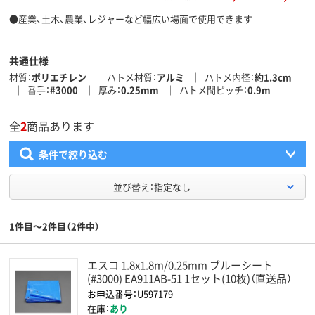
●産業、土木、農業、レジャーなど幅広い場面で使用できます
共通仕様
材質
ポリエチレン
ハトメ材質
アルミ
ハトメ内径
約1.3cm
番手
#3000
厚み
0.25mm
ハトメ間ピッチ
0.9m
全
2
商品あります
条件で絞り込む
並び替え：指定なし
1件目～2件目（2件中）
エスコ 1.8x1.8m/0.25mm ブルーシート
(#3000) EA911AB-51 1セット(10枚)（直送品）
お申込番号：U597179
在庫：
あり