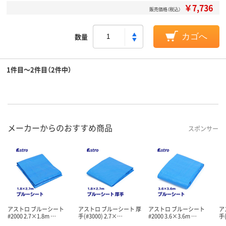
￥7,736
販売価格（税込）
数量
カゴへ
1件目～2件目（2件中）
メーカーからのおすすめ商品
スポンサー
アストロ ブルーシート
アストロ ブルーシート 厚
アストロ ブルーシート
ア
#2000 2.7×1.8m …
手(#3000) 2.7×…
#2000 3.6×3.6m …
手(