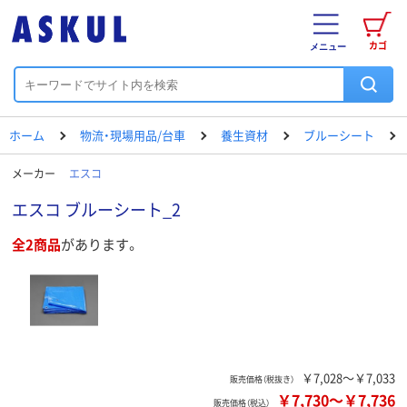
カゴ
メニュー
ホーム
物流・現場用品/台車
養生資材
ブルーシート
メーカー
エスコ
エスコ ブルーシート_2
全2商品
があります。
￥7,028～￥7,033
販売価格（税抜き）
￥7,730
～
￥7,736
販売価格（税込）