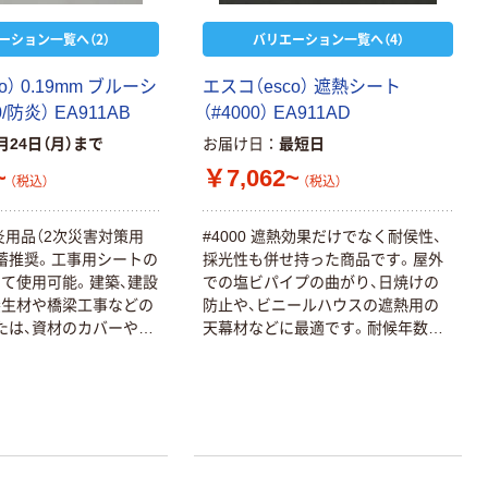
本気プライス
アスクル セロハ
トイレットペー
ーション一覧へ（2）
バリエーション一覧へ（4）
ンテープ
パー シングル
120ｍ 再生紙
￥216~
（税込）
o） 0.19mm ブルーシ
エスコ（esco） 遮熱シート
100% 6ロール
￥470~
/防炎） EA911AB
（#4000） EA911AD
（税込）
リサイクル100
本気プライス
月24日（月）まで
お届け日
最短日
芯あり FSC認
証
アスクル トイ
~
￥7,062~
（税込）
（税込）
レのおそうじシ
ート 大王製紙
炎用品（2次災害対策用
#4000 遮熱効果だけでなく耐侯性、
共同企画 トイ
￥330~
（税込）
蓄推奨。工事用シートの
採光性も併せ持った商品です。屋外
レクリーナー
て使用可能。建築、建設
での塩ビパイプの曲がり、日焼けの
トイレシート
養生材や橋梁工事などの
防止や、ビニールハウスの遮熱用の
オリジナル
本気プライス
たは、資材のカバーや火
天幕材などに最適です。耐候年数は
アスクル フラッ
積みカバーなど。
約5～6年です（使用状況により異な
トファイル エコ
る） 長期使用のカバーや農業用のハ
ノミータイプ
ウスの天幕材に 特に長期間の遮熱効
A4タテ(コクヨ
￥115~
（税込）
果や長期使用の養生用遮熱シートカ
製造）
バーとして使用できます