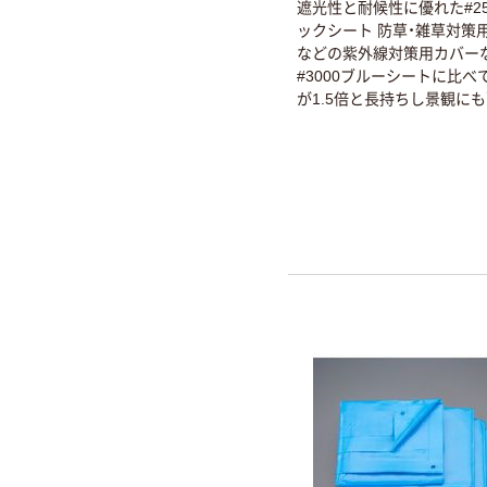
遮光性と耐候性に優れた#25
ックシート 防草・雑草対策
などの紫外線対策用カバー
#3000ブルーシートに比べ
が1.5倍と長持ちし景観に
たシートです。ハトメ付