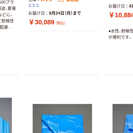
00ブラ
エスコ
お届け日
8
用途、夏場
お届け日
8月24日（月）まで
￥10,88
などに。
￥30,089
て耐候性
（税込）
も配慮し
●水性、耐候
が便利です。