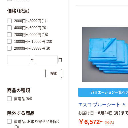
価格（税込）
2000円～3999円（1）
4000円～6999円（9）
7000円～9999円（15）
10000円～19999円（20）
20000円～39999円（9）
〜
円
検索
商品の種類
バリエーション一覧へ（4
直送品（54）
エスコ ブルーシート_5
お届け日
8月24日（月）ま
除外する商品
￥6,572~
直送品、お取り寄せ品を除く
（税込）
（0）