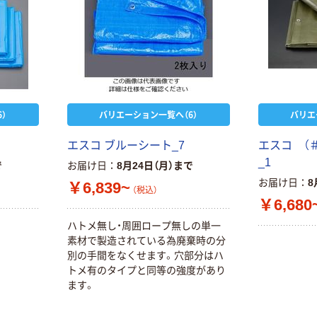
）
バリエーション一覧へ（6）
バリエ
エスコ ブルーシート_7
エスコ （
_1
で
お届け日
8月24日（月）まで
お届け日
8
￥6,839~
（税込）
￥6,680
ハトメ無し・周囲ロープ無しの単一
素材で製造されている為廃棄時の分
別の手間をなくせます。穴部分はハ
トメ有のタイプと同等の強度があり
ます。