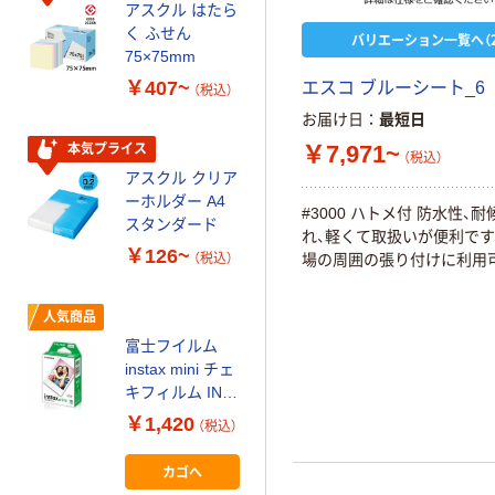
アスクル はたら
本気プライス
く ふせん
バリエーション一覧へ（2
ティッシュペー
75×75mm
パー ボックス
￥407~
エスコ ブルーシート_6
（税込）
150組 5箱入 ア
お届け日
最短日
スクル スマート
￥328~
（税込）
コンパクト ビ
￥7,971~
本気プライス
（税込）
ビッド PEFC認
アスクル クリア
証
オリジナル
ーホルダー A4
#3000 ハトメ付 防水性、
コピー用紙 マ
スタンダード
れ、軽くて取扱いが便利です
ルチペーパー
￥126~
場の周囲の張り付けに利用
（税込）
スーパーエコノ
ミー+
￥149~
（税込）
人気商品
富士フイルム
本気プライス
instax mini チェ
【ガムテープ】ア
キフィルム INS
スクル 現場のチ
MINI JP1 1パッ
￥1,420
（税込）
カラ 厚さ
ク（10枚入り）
0.22mm 布テー
￥145~
（税込）
カゴへ
プ