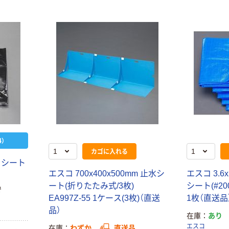
企画 オリジナル
）
カゴに入れる
クシート
エスコ 700x400x500mm 止水シ
エスコ 3.6x
ート(折りたたみ式/3枚)
シート(#200
で
EA997Z-55 1ケース(3枚)（直送
1枚（直送品
品）
在庫
あり
エスコ
在庫
わずか
直送品