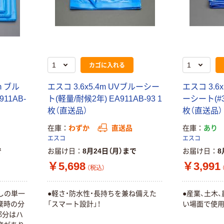
カゴに入れる
mm ブル
エスコ 3.6x5.4m UVブルーシー
エスコ 3.6x
911AB-
ト(軽量/耐候2年) EA911AB-93 1
ーシート(#30
枚（直送品）
枚（直送品）
在庫
わずか
直送品
在庫
あり
エスコ
エスコ
で
お届け日
8月24日（月）まで
お届け日
8
￥5,698
￥3,991
（税込）
しの単一
●軽さ・防水性・長持ちを兼ね備えた
●産業、土木
棄時の分
「スマート設計」！
い場面で使
部分はハ