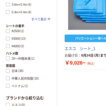
3.6m×5.4m（4）
5.4m×5.4m（4）
すべて表示
シートの番手
#2500（2）
バリエーション一覧へ（6
#3000（13）
#4000（3）
エスコ シート_1
ハトメ数
お届け日
8月24日（月）ま
20～40個未満（1）
￥9,026~
（税込）
原産国
日本（36）
中華人民共和国（16）
ベトナム（1）
ブランドから絞り込む
エスコ（5）