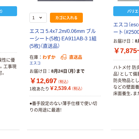
証
オリジナル
オリジナル
）
バリエ
乾電池 単4
アスクル プラス
カゴに入れる
形 アルカリ乾
チックグローブ
エスコ（esc
電池 北欧パッ
粉なし（パウダ
エスコ 5.4x7.2m/0.06mm ブル
ート（#2500
ケージ アスク
ーフリー）
￥140~
￥398~
（税込）
（税込）
ーシート(5枚) EA911AB-3 1組
ルオリジナル
お届け日
8
(5枚)（直送品）
￥7,875
富士フイルム
オリジナル
在庫
わずか
直送品
instax mini13
耐候性に優
アスクルオリジ
エスコ
INS MINI 13
。工事現
ハトメ付 防
ナル ラミネー
お届け日
8月24日（月）まで
可。
￥12,100~
品）として備
トフィルム A4
￥12,697
防炎物品とし
（税込）
サイズ
（税込）
￥458~
（税込）
などの壁面
100μ（ミクロン）
￥2,539.4
1枚あたり
（税込）
床面養生、ま
本気プライス
災対策用の野
本気プライス
●番手設定のない薄手仕様で使い切
大塚製薬工場
ペーパータオル
りの用途に最適！
経口補水液 オー
中判 再生紙
エスワン（OS-1）
100％ 200枚
￥159~
（税込）
FSC認証 シング
￥149~
（税込）
ル 大王製紙共同