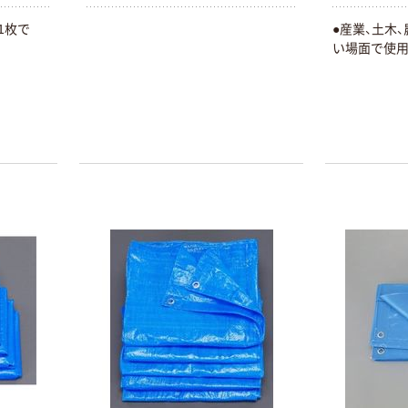
1枚で
●産業、土木
い場面で使
本気プライス
オリジナル
アスクル はたら
アスクル 「現場
く ふせん
のチカラ」 養生
50×15mm
テープ
￥386~
￥358~
（税込）
（税込）
本気プライス
オリジナル
トイレットペー
サントリー 伊右
パー ダブル60
衛門 「お茶、どう
ｍ 再生紙
ぞ。」 緑茶
100% 6ロール
￥460~
￥528~
（税込）
（税込）
リサイクル100
芯あり FSC認