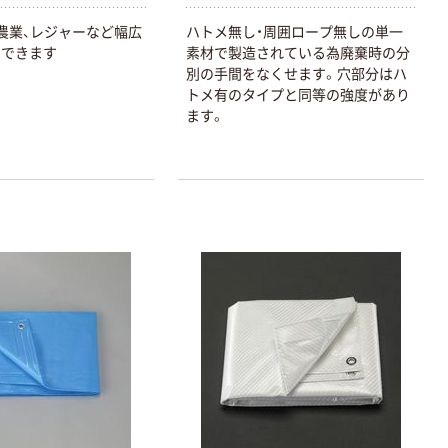
、農業、レジャーなど幅広
ハトメ無し・周囲ロープ無しの単一
用できます
素材で製造されている為廃棄時の分
別の手間をなくせます。穴部分はハ
トメ有のタイプと同等の強度があり
ます。
本気プライス
本気プライス
アスクル はたら
キングジム テプ
く ふせん 付箋
ラ TEPRA
75×25mm
PRO【純正】テー
プ 白ラベル
￥377~
￥914~
（税込）
（税込）
12mm幅 （黒文
字）
富士フイルム チ
本気プライス
ェキ専用フィル
ニチバン セロテ
ム INSTAX MINI
ープ 大巻
WW2
￥1,580~
￥124~
（税込）
（税込）
本気プライス