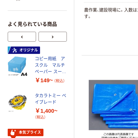
農作業、建設現場に。入数は
す。
よく見られている商品
オリジナル
オリジナル
コピー用紙 ア
ゴミ袋 エコノミ
スクル マルチ
ータイプ 乳白半
ペーパー スーパ
透明 高密度タイ
ーホワイト+
プ 詰替用 バイ
￥149~
￥616~
（税込）
（税込）
オマス素材10％
配合
タカラトミー ベ
オリジナル
イブレード
乾電池 単3
￥1,400~
形 アルカリ乾
（税込）
電池 北欧パッ
ケージ アスク
￥140~
（税込）
ルオリジナル
本気プライス