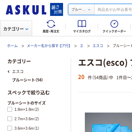
...
ブルー
カテゴリー
履歴・再注文
マイカタログ
クイックオーダー
ホーム
メーカー名から探す-【ア行】
エ
エスコ
ブルーシー
エスコ(esco
カテゴリー
エスコ
20
件（54商品）中
1件目〜
ブルーシート（54）
スペックで絞り込む
ブルーシートのサイズ
1.8m×1.8m（2）
2.7m×3.6m（2）
3.6m×3.6m（1）