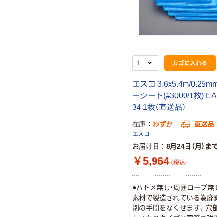
カゴに入れる
エスコ 3.6x5.4m/0.25
ーシート(#3000/1枚) EA
34 1枚（直送品）
在庫
わずか
直送品
エスコ
お届け日
8月24日（月）ま
￥5,964
（税込）
●ハトメ無し・周囲ロープ無
素材で製造されている為廃
別の手間をなくせます。穴