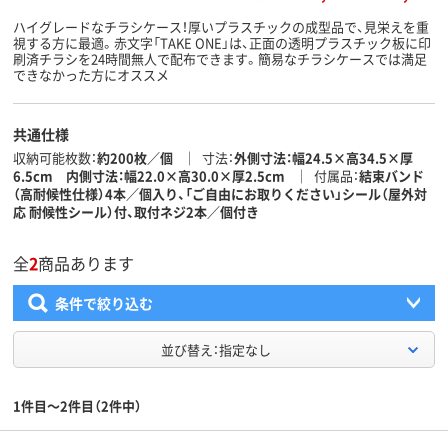
ハイグレードなチラシケース！厚いプラスチックの成型品で、見栄えを重
視する方に最適。赤文字「TAKE ONE」は、正面の透明プラスチック板に印
刷済チラシを24時間無人で配布できます。簡易なチラシケースでは満足
できなかった方にオススメ
共通仕様
収納可能枚数
約200枚／個
寸法
外側寸法：幅24.5×高34.5×厚
6.5cm 内側寸法：幅22.0×高30.0×厚2.5cm
付属品
結束バンド
（高耐候性仕様）4本／個入り、「ご自由にお取りください」シール（屋外対
応 耐候性シール）付、取付ネジ2本／個付き
全
2
商品あります
条件で絞り込む
並び替え：指定なし
1件目～2件目（2件中）