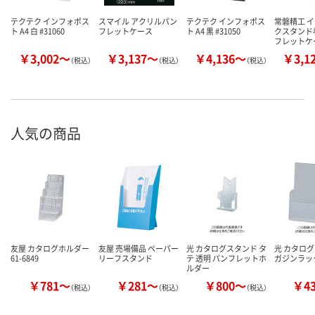
テクテク インフォポス
スマイル アクリルパン
テクテク インフォポス
常磐精工 
ト A4 白 #31060
フレットケース
ト A4 黒 #31050
クスタンド
フレットケ
￥3,002～
￥3,137～
￥4,136～
￥3,1
（税込）
（税込）
（税込）
人気の商品
友屋 カタログホルダー
友屋 売場備品 ペーパー
光 カタログスタンド タ
光 カタログ
61-6849
リーフスタンド
テ 透明 パンフレットホ
ガジンラッ
ルダー
￥781～
￥281～
￥800～
￥4
（税込）
（税込）
（税込）