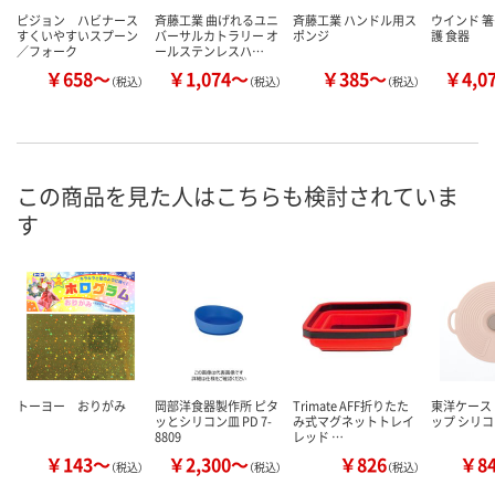
ピジョン ハビナース
斉藤工業 曲げれるユニ
斉藤工業 ハンドル用ス
ウインド 箸
すくいやすいスプーン
バーサルカトラリー オ
ポンジ
護 食器
／フォーク
ールステンレスハ…
￥658～
￥1,074～
￥385～
￥4,0
（税込）
（税込）
（税込）
この商品を見た人はこちらも検討されていま
す
トーヨー おりがみ
岡部洋食器製作所 ピタ
Trimate AFF折りたた
東洋ケース
ッとシリコン皿 PD 7-
み式マグネットトレイ
ップ シリ
8809
レッド …
￥143～
￥2,300～
￥826
￥8
（税込）
（税込）
（税込）