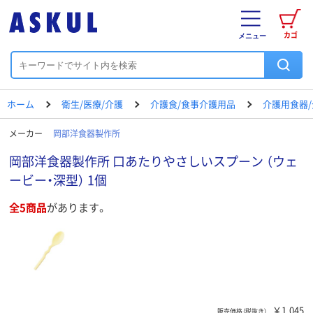
カゴ
メニュー
ホーム
衛生/医療/介護
介護食/食事介護用品
介護用食器
メーカー
岡部洋食器製作所
岡部洋食器製作所 口あたりやさしいスプーン （ウェ
ービー・深型） 1個
全5商品
があります。
￥1,045
販売価格（税抜き）