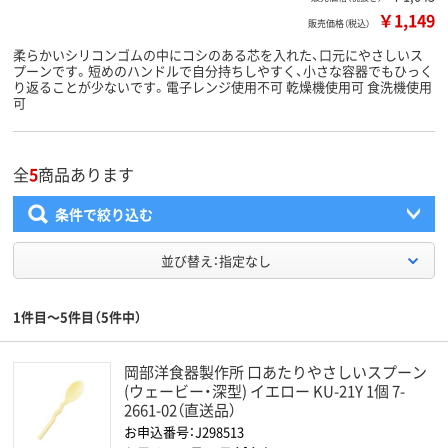
￥1,149
販売価格（税込）
柔らかいシリコンゴムの中にコシのある芯を入れた、口元にやさしいス
プーンです。短めのハンドルで自分持ちしやすく、小さな容器でもひっく
り返ることが少ないです。電子レンジ使用不可 乾燥機使用可 食洗機使用
可
全
5
商品あります
条件で絞り込む
並び替え：指定なし
1件目～5件目（5件中）
岡部洋食器製作所 口あたりやさしいスプーン
(ウェービー・深型) イエロー KU-21Y 1個 7-
2661-02（直送品）
お申込番号：J298513