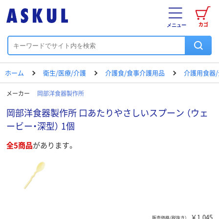
カゴ
メニュー
ホーム
衛生/医療/介護
介護食/食事介護用品
介護用食器
メーカー
岡部洋食器製作所
岡部洋食器製作所 口あたりやさしいスプーン （ウェ
ービー・深型） 1個
全5商品
があります。
￥1,045
販売価格（税抜き）