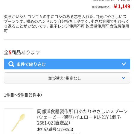
￥1,149
販売価格（税込）
柔らかいシリコンゴムの中にコシのある芯を入れた、口元にやさしいス
プーンです。短めのハンドルで自分持ちしやすく、小さな容器でもひっく
り返ることが少ないです。電子レンジ使用不可 乾燥機使用可 食洗機使用
可
全
5
商品あります
条件で絞り込む
並び替え：指定なし
1件目～5件目（5件中）
岡部洋食器製作所 口あたりやさしいスプーン
(ウェービー・深型) イエロー KU-21Y 1個 7-
2661-02（直送品）
お申込番号：J298513