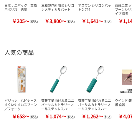
日本サニパック 業務
三和製作所 抗菌シリコ
アズワン シリコンバッ
斉藤工業 
用ポリ袋 透明
ンメディカルバット
ト 2-794
プーンシリ
イプ 深型
￥205～
￥3,800～
￥1,641～
￥1,1
（税込）
（税込）
（税込）
人気の商品
ピジョン ハビナース
斉藤工業 曲げれるユニ
斉藤工業 曲げれるユニ
ウインド 箸
すくいやすいスプーン
バーサルカトラリー オ
バーサルカトラリー オ
護 食器
／フォーク
ールステンレスハ…
ールステンレスハ…
￥658～
￥1,074～
￥1,262～
￥4,0
（税込）
（税込）
（税込）