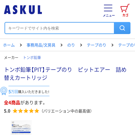
カゴ
メニュー
ホーム
事務用品/文房具
のり
テープのり
テープの
メーカー
トンボ鉛筆
トンボ鉛筆【PIT】テープのり ピットエアー 詰め
替えカートリッジ
5
万回
購入いただきました！
全4商品
があります。
5.0
（バリエーション中の最高値）