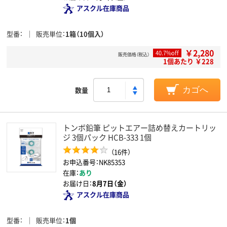
アスクル在庫商品
型番
販売単位
1箱（10個入）
￥2,280
40.7%off
販売価格（税込）
1個あたり ￥228
数量
カゴへ
トンボ鉛筆 ピットエアー詰め替えカートリッ
ジ 3個パック HCB-333 1個
（16件）
お申込番号：NK85353
在庫：
あり
お届け日：
8月7日（金）
アスクル在庫商品
型番
販売単位
1個