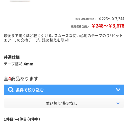
￥226～￥3,344
販売価格（税抜き）
￥248
～
￥3,678
販売価格（税込）
最後まで驚くほど軽く引ける、スムーズな使い心地のテープのり「ピット
エアー」の交換テープ。詰め替えも簡単！
共通仕様
テープ幅
8.4mm
全
4
商品あります
条件で絞り込む
並び替え：指定なし
1件目～4件目（4件中）