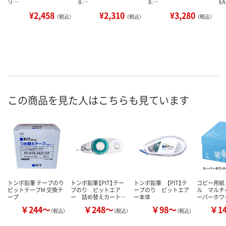
リ…
8.…
8.…
E
¥2,458
¥2,310
¥3,280
（税込）
（税込）
（税込）
この商品を見た人はこちらも見ています
トンボ鉛筆 テープのり
トンボ鉛筆【PIT】テー
トンボ鉛筆 【PIT】テ
コピー用紙
ピットテープM 交換テ
プのり ピットエア
ープのり ピットエア
ル マルチ
ープ
ー 詰め替えカート…
ー本体
ーパーホワ
￥244～
￥248～
￥98～
￥1
（税込）
（税込）
（税込）