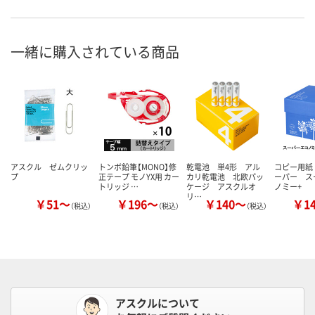
一緒に購入されている商品
アスクル ゼムクリッ
トンボ鉛筆【MONO】修
乾電池 単4形 アル
コピー用紙
プ
正テープ モノYX用 カー
カリ乾電池 北欧パッ
ーパー ス
トリッジ …
ケージ アスクルオ
ノミー+
リ…
￥51～
￥196～
￥140～
￥1
（税込）
（税込）
（税込）
アスクルについて