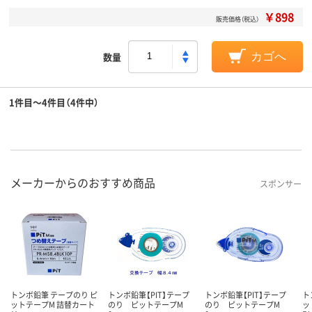
￥898
販売価格（税込）
数量
カゴへ
1件目～4件目（4件中）
メーカーからのおすすめ商品
スポンサー
トンボ鉛筆 テープのり ピ
トンボ鉛筆【PIT】テープ
トンボ鉛筆【PIT】テープ
ト
ットテープM 詰替カート
のり ピットテープM
のり ピットテープM
ッ