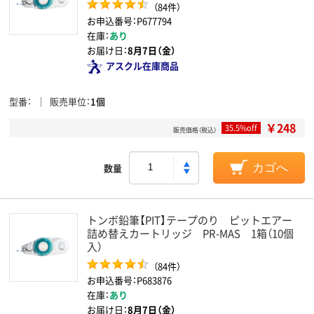
（84件）
お申込番号：P677794
在庫：
あり
お届け日：
8月7日（金）
アスクル在庫商品
型番
販売単位
1個
￥248
35.5%off
販売価格（税込）
数量
カゴへ
トンボ鉛筆【PIT】テープのり ピットエアー
詰め替えカートリッジ PR-MAS 1箱（10個
入）
（84件）
お申込番号：P683876
在庫：
あり
お届け日：
8月7日（金）