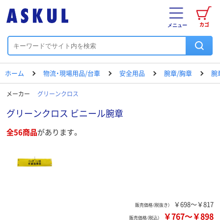
カゴ
メニュー
ホーム
物流・現場用品/台車
安全用品
腕章/胸章
腕
メーカー
グリーンクロス
グリーンクロス ビニール腕章
全56商品
があります。
￥698～￥817
販売価格（税抜き）
￥767
～
￥898
販売価格（税込）