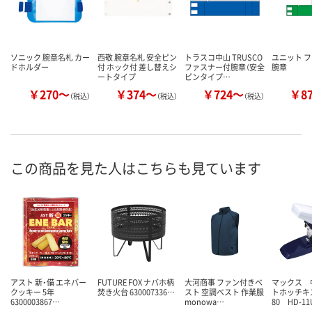
ソニック 腕章名札 カー
西敬 腕章名札 安全ピン
トラスコ中山 TRUSCO
ユニット 
ドホルダー
付 ホック付 差し替えシ
ファスナー付腕章（安全
腕章
ートタイプ
ピンタイプ…
￥270～
￥374～
￥724～
￥8
（税込）
（税込）
（税込）
この商品を見た人はこちらも見ています
アスト 新・備 エネバー
FUTURE FOX ナバホ柄
大河商事 ファン付きベ
マックス 
クッキー 5年
焚き火台 630007336…
スト 空調ベスト 作業服
トホッチキ
6300003867…
monowa…
80 HD-1