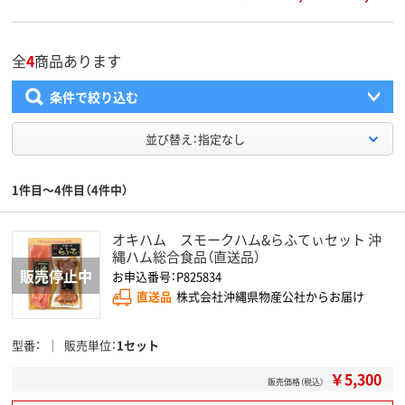
全
4
商品あります
条件で絞り込む
並び替え：指定なし
1件目～4件目（4件中）
オキハム スモークハム&らふてぃセット 沖
縄ハム総合食品（直送品）
お申込番号：P825834
直送品
株式会社沖縄県物産公社からお届け
型番
販売単位
1セット
￥5,300
販売価格（税込）