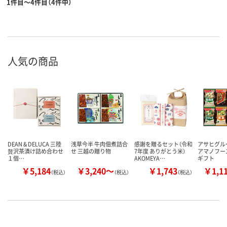
1件目～4件目（4件中）
人気の商品
DEAN & DELUCA 三陸
浅草今半 牛肉佃煮詰合
感謝を贈るセット（令和
アサヒグ
贅沢茶漬け詰め合わせ
せ 三越の贈り物
7年度 ありがとう米）
アマノフー
１個…
AKOMEYA…
ギフト
￥5,184
￥3,240～
￥1,743
￥1,1
（税込）
（税込）
（税込）