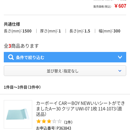
￥607
販売価格（税込）
共通仕様
長さ(mm)
1500
厚さ(mm)
1
長さ(m)
1.5
幅(mm)
300
全
3
商品あります
条件で絞り込む
並び替え：指定なし
1件目～3件目（3件中）
カーボーイ CARーBOY NEWいいシートができ
ましたAー30 クリア UWI-07 1枚 114-1073（直
送品）
（1件）
お申込番号：P363843