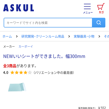
カゴ
メニュー
ホーム
研究開発・クリーンルーム用品
実験器具・小物
そ
メーカー
カーボーイ
NEWいいシートができました。 幅300mm
全3商品
があります。
4.0
（バリエーション中の最高値）
￥552
販売価格（税抜き）