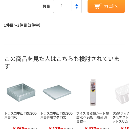
数量
カゴへ
1件目～3件目（3件中）
この商品を見た人はこちらも検討されていま
す
トラスコ中山 TRUSCO
トラスコ中山 TRUSCO
ワイズ 食器棚シート 幅
【収納ボック
角缶 TKC
角缶専用フタ TKC
広 40×360cm 抗菌 消
タ化学 ス
臭 防…
ットスリム
￥366～
￥178～
￥470～
￥1