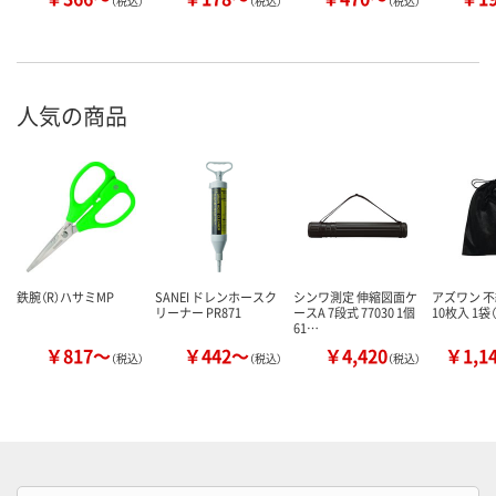
（税込）
（税込）
（税込）
人気の商品
鉄腕（R）ハサミMP
SANEI ドレンホースク
シンワ測定 伸縮図面ケ
アズワン 
リーナー PR871
ースA 7段式 77030 1個
10枚入 1袋（
61…
￥817～
￥442～
￥4,420
￥1,1
（税込）
（税込）
（税込）