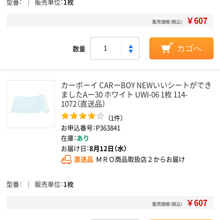
型番
販売単位
1枚
￥607
販売価格（税込）
数量
カゴへ
カーボーイ CARーBOY NEWいいシートができ
ましたAー30 ホワイト UWI-06 1枚 114-
1072（直送品）
（1件）
お申込番号：P363841
在庫：
あり
お届け日：
8月12日（水）
直送品
ＭＲＯ商品取扱店２からお届け
型番
販売単位
1枚
￥607
販売価格（税込）