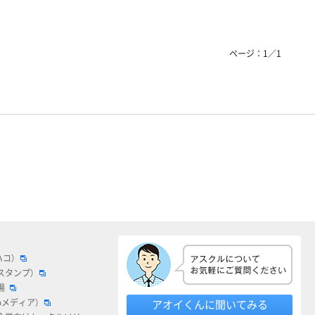
ページ：
1
／
1
ハコ）
スタンプ）
場
bメディア）
アオイくんに聞いてみる