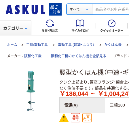
すべて
カテゴリー
履歴・再注文
マイカタログ
クイックオーダー
ホーム
工具/電動工具
電動工具 (建築・はつり）
かくはん機
メーカー
阪和化工機
阪和化工機のかくはん機を全部見る
ブランド
竪型かくはん機（中速・ギ
タンク上部より、管座フランジ・架台
なく注油不要です。部品を共通化する
￥186,044
~
￥1,004,2
電源(V)
三相200