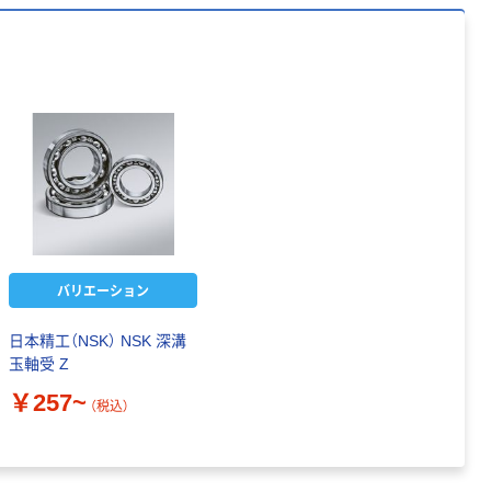
バリエーション
日本精工（NSK） NSK 深溝
玉軸受 Z
￥257~
（税込）