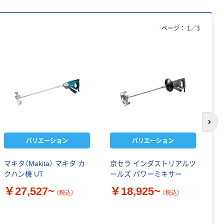
ページ：
1
／
3
次の
バリエーション
バリエーション
マキタ（Makita） マキタ カ
京セラ インダストリアルツ
H
クハン機 UT
ールズ パワーミキサー
は
D
￥27,527~
￥18,925~
（税込）
（税込）
0
￥