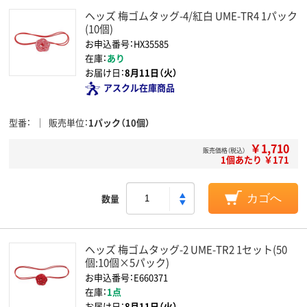
ヘッズ 梅ゴムタッグ-4/紅白 UME-TR4 1パック
(10個)
お申込番号：HX35585
在庫：
あり
お届け日：
8月11日（火）
アスクル在庫商品
型番
販売単位
1パック（10個）
￥1,710
販売価格（税込）
1個あたり ￥171
数量
カゴへ
ヘッズ 梅ゴムタッグ-2 UME-TR2 1セット(50
個:10個×5パック)
お申込番号：E660371
在庫：
1点
お届け日：
8月11日（火）