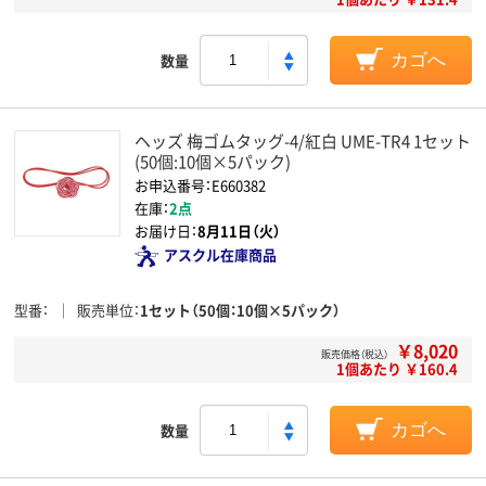
数量
カゴへ
ヘッズ 梅ゴムタッグ-4/紅白 UME-TR4 1セット
(50個:10個×5パック)
お申込番号：E660382
在庫：
2点
お届け日：
8月11日（火）
アスクル在庫商品
型番
販売単位
1セット（50個：10個×5パック）
￥8,020
販売価格（税込）
1個あたり ￥160.4
数量
カゴへ