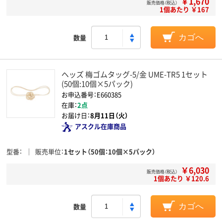
￥1,670
販売価格（税込）
1個あたり ￥167
数量
カゴへ
ヘッズ 梅ゴムタッグ-5/金 UME-TR5 1セット
(50個:10個×5パック)
お申込番号：E660385
在庫：
2点
お届け日：
8月11日（火）
アスクル在庫商品
型番
販売単位
1セット（50個：10個×5パック）
￥6,030
販売価格（税込）
1個あたり ￥120.6
数量
カゴへ