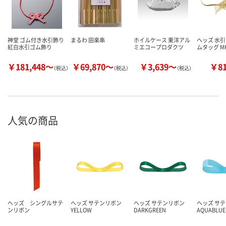
神堂 ゴム付き水引飾り
まるわ 田楽串
ホイルケース 東洋アル
ヘッズ 水
紅白水引ゴム飾り
ミエコープロダクツ
ムタッグ MH
￥181,448～
￥69,870～
￥3,639～
￥8
（税込）
（税込）
（税込）
人気の商品
ヘッズ シングルサテ
ヘッズ サテンリボン
ヘッズ サテンリボン
ヘッズ サ
ンリボン
YELLOW
DARKGREEN
AQUABLUE