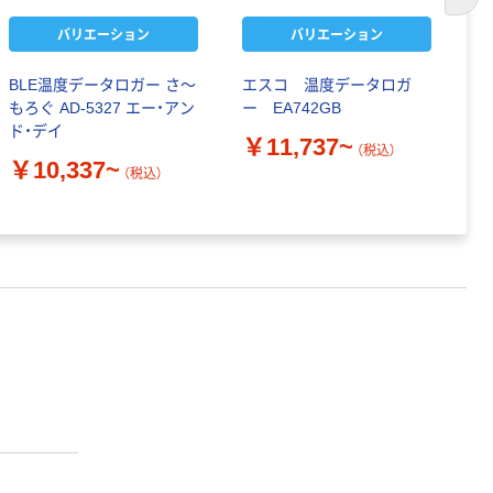
次の
バリエーション
バリエーション
BLE温度データロガー さ～
エスコ 温度データロガ
ア
もろぐ AD-5327 エー・アン
ー EA742GB
ロ
ド・デイ
￥11,737~
￥
（税込）
￥10,337~
（税込）