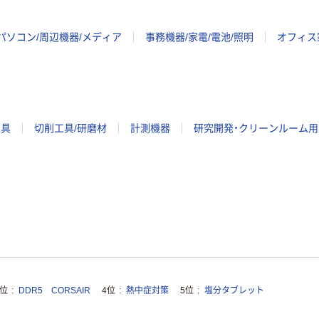
パソコン/周辺機器/メディア
事務機器/家電/電池/照明
オフィス
工具
切削工具/研磨材
計測機器
研究開発・クリーンルーム用
3位
DDR5 CORSAIR
4位
熱中症対策
5位
塩分タブレット