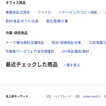
オフィス用品
事務用品/文房具
ファイル
トナー/インク/コピー用紙
飲料/食品/ギフト/お酒
衛生/医療/介護
作業・研究用品
テープ/梱包資材/店舗用品
物流・現場用品/台車
工具/電動
作業服/ワークウェア/安全保護具
DIY用品/園芸/資材
最近チェックした商品
一覧を見る
急上昇キーワード
1位
ベイブレード
2位
instax mini13