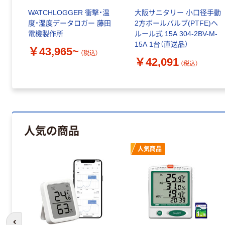
ク
WATCHLOGGER 衝撃・温
大阪サニタリー 小口径手動
度・湿度データロガー 藤田
2方ボールバルブ(PTFE)ヘ
電機製作所
ルール式 15A 304-2BV-M-
15A 1台（直送品）
￥43,965~
（税込）
￥42,091
（税込）
人気の商品
人気商品