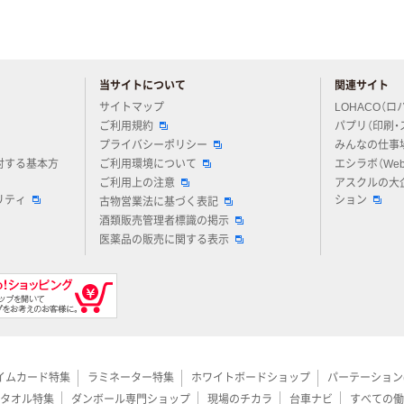
当サイトについて
関連サイト
アスクルについてお気軽にご質問ください
サイトマップ
LOHACO（ロ
ご利用規約
パプリ（印刷・
プライバシーポリシー
みんなの仕事
対する基本方
ご利用環境について
エシラボ（We
ご利用上の注意
アスクルの大
リティ
ション
古物営業法に基づく表記
酒類販売管理者標識の掲示
医薬品の販売に関する表示
イムカード特集
ラミネーター特集
ホワイトボードショップ
パーテーション
タオル特集
ダンボール専門ショップ
現場のチカラ
台車ナビ
すべての働