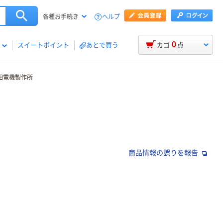
ヘルプ
各種お手続き
0
スイートポイント
あとで買う
カゴ
点
藤田電機製作所
商品情報の誤りを報告