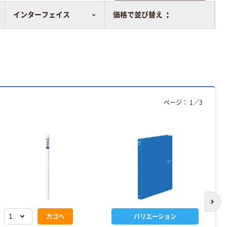
比較表に追加
インターフェイス
価格で並び替え
ページ：
1
／
3
次の
カゴへ
バリエーション