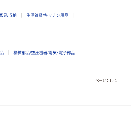
家具/収納
生活雑貨/キッチン用品
品
機械部品/空圧機器/電気・電子部品
ページ：
1
／
1