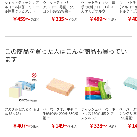
ウェットティッシュ ア
ウェットティッシュ
ウェットティッシュ 厚
ウェットテ
ルコール除菌 エリエー
アルコール除菌 シル
手・大判 アロエエキス
【アルコール
ル除菌できるアル…
コット99.99％除…
入 オリジナルウ…
トルタイプ
￥459～
￥235～
￥499～
￥4
（税込）
（税込）
（税込）
この商品を買った人はこんな商品も買ってい
ます
アスクル はたらく ふせ
ペーパータオル 中判 再
ティッシュペーパー ボ
ペーパータ
ん 75×75mm
生紙100％ 200枚 FSC認
ックス 150組 5箱入 ア
シングル 再
証 …
スクル ス…
FSC認証…
￥407～
￥149～
￥328～
￥1
（税込）
（税込）
（税込）