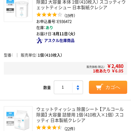
除菌】 大容量 本体 1個（410枚入） スコッティウ
ェットティシュー 日本製紙クレシア
（19件）
お申込番号：E936472
在庫：
あり
お届け日：
8月11日（火）
アスクル在庫商品
型番
販売単位
1個（410枚入）
￥2,480
販売価格（税込）
1枚あたり ￥6.05
数量
カゴへ
ウェットティッシュ 除菌シート 【アルコール
除菌】 大容量 詰替用 1個（410枚入×1個） スコ
ッティ 日本製紙クレシア
（22件）