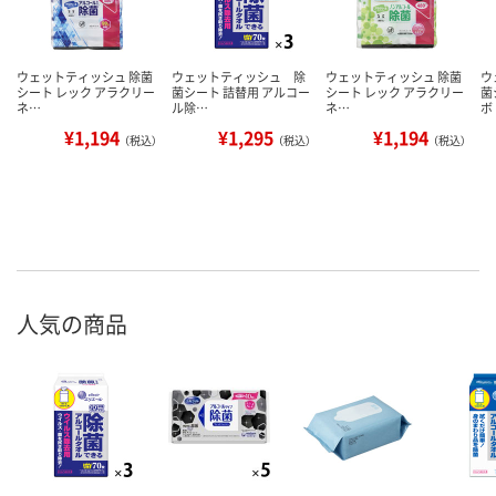
ウェットティッシュ 除菌
ウェットティッシュ 除
ウェットティッシュ 除菌
ウ
シート レック アラクリー
菌シート 詰替用 アルコー
シート レック アラクリー
菌
ネ…
ル除…
ネ…
ボ
¥1,194
¥1,295
¥1,194
（税込）
（税込）
（税込）
人気の商品