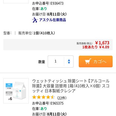
お申込番号：E936473
在庫：
あり
お届け日：
8月11日（火）
アスクル在庫商品
型番
販売単位
1個（410枚入）
￥1,673
販売価格（税込）
1枚あたり ￥4.09
数量
カゴへ
ウェットティッシュ 除菌シート 【アルコール
除菌】 大容量 詰替用 1箱（410枚入×6個） スコ
ッティ 日本製紙クレシア
（22件）
お申込番号：E965375
在庫：
あり
お届け日：
8月11日（火）