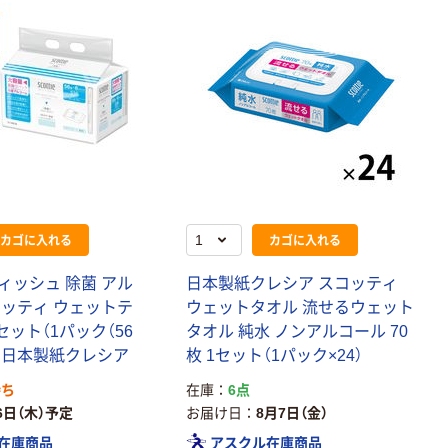
カゴに入れる
カゴに入れる
ィッシュ 除菌 アル
日本製紙クレシア スコッティ
コッティ ウェットテ
ウェットタオル 流せるウェット
セット（1パック（56
タオル 純水 ノンアルコール 70
6）日本製紙クレシア
枚 1セット（1パック×24）
待ち
在庫
6点
6日（木）予定
お届け日
8月7日（金）
在庫商品
アスクル在庫商品