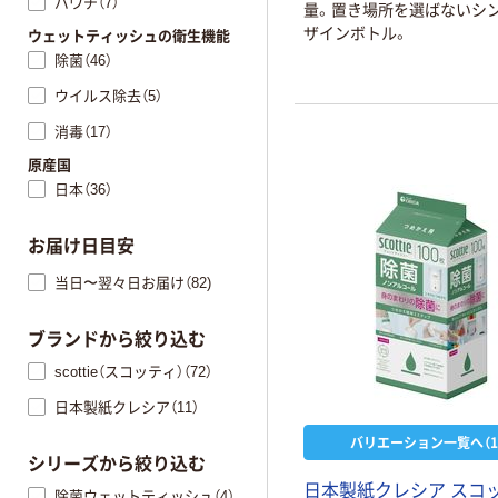
パウチ（7）
量。置き場所を選ばないシ
ザインボトル。
ウェットティッシュの衛生機能
除菌（46）
ウイルス除去（5）
消毒（17）
原産国
日本（36）
お届け日目安
当日〜翌々日お届け（82)
ブランドから絞り込む
scottie（スコッティ）（72）
日本製紙クレシア（11）
バリエーション一覧へ（1
シリーズから絞り込む
日本製紙クレシア スコ
除菌ウェットティッシュ（4）