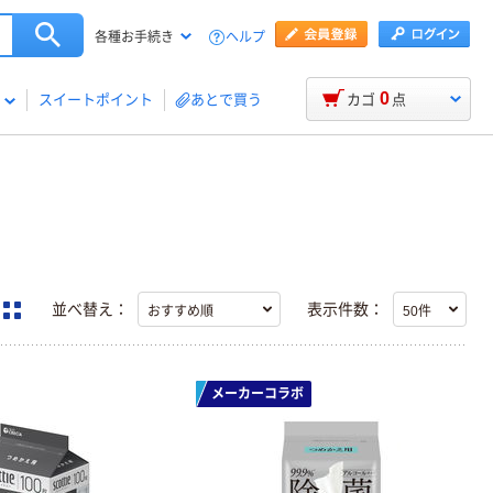
ヘルプ
各種お手続き
0
スイートポイント
あとで買う
カゴ
点
並べ替え：
表示件数：
メーカーコラボ