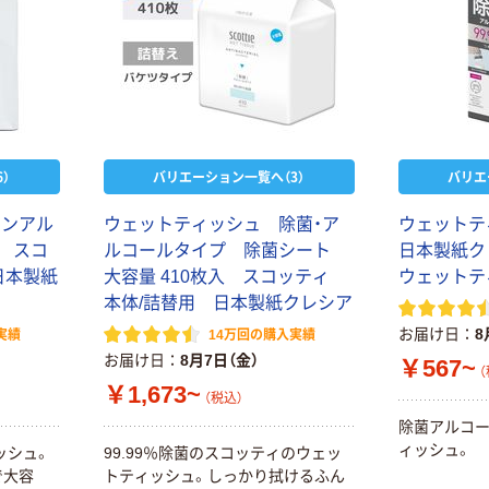
）
バリエーション一覧へ（3）
バリエ
ノンアル
ウェットティッシュ 除菌・ア
ウェットテ
入 スコ
ルコールタイプ 除菌シート
日本製紙ク
日本製紙
大容量 410枚入 スコッティ
ウェットテ
本体/詰替用 日本製紙クレシア
お届け日
8
実績
14万回の購入実績
お届け日
8月7日（金）
￥567~
（
￥1,673~
（税込）
除菌アルコ
ィッシュ。
ッシュ。
99.99％除菌のスコッティのウェッ
で大容
トティッシュ。しっかり拭けるふん