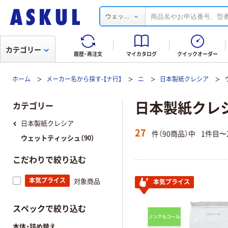
...
ウェッ
カテゴリー
履歴・再注文
マイカタログ
クイックオーダー
ホーム
メーカー名から探す-【ナ行】
ニ
日本製紙クレシア
日本製紙クレ
カテゴリー
日本製紙クレシア
27
件（90商品）中
1件目〜
ウェットティッシュ（90）
こだわりで絞り込む
本気プライス
対象商品
本気プライス
スペックで絞り込む
本体・詰め替え