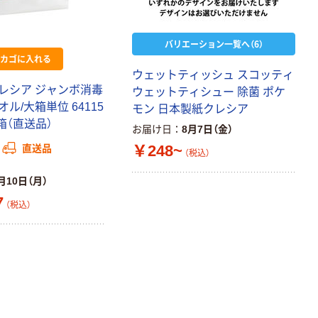
ビッド PEFC認
証
オリジナル
バリエーション一覧へ（6）
アスクル プラス
カゴに入れる
チックグローブ
粉なし（パウダ
ウェットティッシュ スコッティ
ーフリー）
レシア ジャンボ消毒
ウェットティシュー 除菌 ポケ
￥398~
（税込）
ル/大箱単位 64115
モン 日本製紙クレシア
箱（直送品）
お届け日
8月7日（金）
本気プライス
￥248~
直送品
アスクル クリア
（税込）
ーホルダー A4
月10日（月）
スタンダード
7
￥126~
（税込）
（税込）