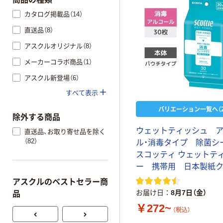
カタログ掲載品（14）
直送品（8）
アスクルオリジナル（8）
メーカーコラボ商品（1）
アスクル新登場（6）
すべて表示
バリエーション一覧へ（2
除外する商品
ウェットティッシュ 
直送品、お取り寄せ品を除く
（82）
ル・消毒タイプ 除菌
スコッティ ウェットテ
ー 携帯用 日本製紙
アスクルのベストセラー商
お届け日
8月7日（金）
品
￥272~
（税込）