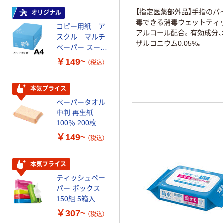
【指定医薬部外品】手指のバ
オリジナル
本気プライス
毒できる消毒ウェットティ
コピー用紙 ア
トイレットペー
アルコール配合。有効成分、
スクル マルチ
パー ダブル60
ザルコニウム0.05%。
ペーパー スーパ
ｍ 再生紙
ーホワイト+
100% 6ロール
￥149~
￥446~
（税込）
（税込）
リサイクル100
芯あり FSC認
証
本気プライス
オリジナル
ペーパータオル
コピー用紙 マ
中判 再生紙
ルチペーパー
100％ 200枚
スーパーエコノ
FSC認証 シング
ミー+
￥149~
￥149~
（税込）
（税込）
ル 大王製紙共同
企画 オリジナル
本気プライス
本気プライス
ティッシュペー
アスクル 耳にや
パー ボックス
さしい やわらか
150組 5箱入 ア
いマスク
スクル スマート
￥307~
￥458~
（税込）
（税込）
コンパクト ビ