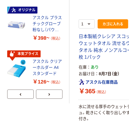
ビッド PEFC認
証
オリジナル
本気プライス
アスクル プラス
ペーパータオル
カゴに入れる
チックグローブ
小判・シングル
粉なし（パウダ
再生紙 200枚
ーフリー）
FSC認証紙 アス
日本製紙クレシア スコ
￥398~
￥143~
（税込）
（税込）
クルオリジナル
ウェットタオル 流せる
タオル 純水 ノンアルコー
本気プライス
本気プライス
枚 1パック
アスクル クリア
アスクル トイ
在庫
あり
ーホルダー A4
レのおそうじシ
スタンダード
ート 大王製紙
お届け日
8月7日（金）
共同企画 トイ
￥126~
￥330~
アスクル在庫商品
（税込）
（税込）
レクリーナー
￥365
トイレシート
（税込）
オリジナル
水に流せる厚手のウェット
ュ。乾きにくく取り出しや
付き。