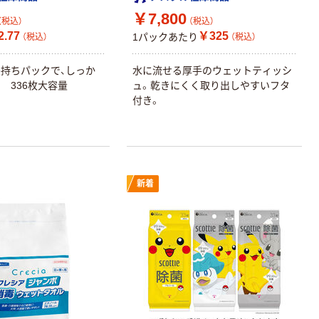
￥7,800
オリジナル
オリジナル
（税込）
（税込）
.77
￥325
1パックあたり
乾電池 単3
コピー用紙 ア
（税込）
（税込）
形 アルカリ乾
スクル マルチ
電池 北欧パッ
ペーパー スーパ
持ちパックで、しっか
水に流せる厚手のウェットティッシ
ケージ アスク
ーホワイト+
 336枚大容量
ュ。乾きにくく取り出しやすいフタ
￥140~
￥149~
（税込）
（税込）
ルオリジナル
付き。
本気プライス
本気プライス
【ガムテープ】ア
ペーパータオル
スクル 現場のチ
中判 再生紙
カラ 厚さ
100％ 200枚
新着
0.22mm 布テー
FSC認証 シング
￥145~
￥149~
（税込）
（税込）
プ
ル 大王製紙共同
企画 オリジナル
本気プライス
ティッシュペー
パー ボックス
150組 5箱入 ア
スクル スマート
￥307~
（税込）
コンパクト ビ