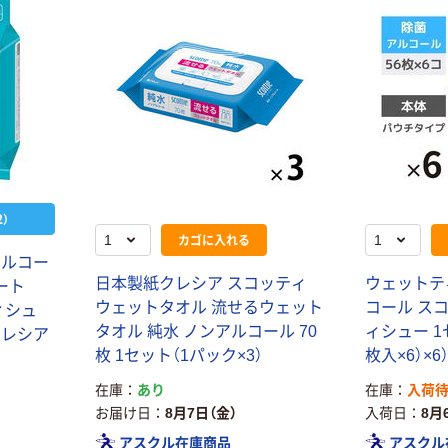
）
カゴに入れる
アルコー
日本製紙クレシア スコッティ
ウェットテ
シート
ウェットタオル 流せるウェット
コール ス
ィシュ
タオル 純水 ノンアルコール 70
ィシュー 1
クレシア
枚 1セット（1パック×3）
枚入×6）×
在庫
あり
在庫
入荷
お届け日
8月7日（金）
入荷日
8月
アスクル在庫商品
アスクル