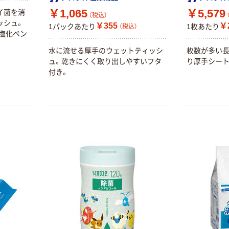
￥1,065
￥5,579
イ菌を消
本気プライス
オリジナル
（税込）
ッシュ。
￥355
￥2
1パックあたり
1枚あたり
トイレットペー
スズラン 酒精綿
（税込）
塩化ベン
パー シングル
G バルクタイプ
120ｍ 再生紙
指定医薬部外品
水に流せる厚手のウェットティッシ
枚数が多い長
100% 6ロール
ュ。乾きにくく取り出しやすいフタ
り厚手シート
￥455~
￥140~
（税込）
（税込）
リサイクル100
付き。
芯あり FSC認
証
本気プライス
本気プライス
嬬恋銘水 ナチュ
ティッシュペー
ラルミネラルウ
パー ボックス
ォーター 500ml
モカ 200組 5個
キャップシール
アスクル オリジ
￥1,037~
￥428~
（税込）
付き／2Lラベル
ナルティッシュ
（税込）
レス 10本
PEFC認証
オリジナル
本気プライス
【アスクル限定】
ペーパータオル
ファーストレイ
中判 バージンパ
ト ニトリルグ
ルプ100％ 200
ローブ ブル
￥698~
（税込）
枚入 PEFC認証
ー 粉なし（パ
￥156~
（税込）