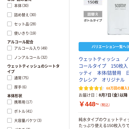
本体（30）
詰め替え（30）
セット品（28）
使いきり（19）
アルコール配合
バリエーション一覧へ（6
アルコール入り（49）
ノンアルコール（32）
ウェットティッシュ 
コールタイプ 150枚
ウェットティッシュのシートタ
イプ
ッティ 本体/詰替用 
通常（75）
クレシア オリジナル
厚手（6）
68万回の購入
お届け日
8月7日（金）以降
本体形状
携帯用（17）
￥448~
（税込）
ボトル（41）
純水タイプのウェットティ
大容量バケツ（3）
たっぷり使える150枚入り