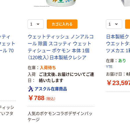
シングル アスク
ウダーフリー）
ルオリジナル
人気商品
オリジナル
サントリー 天然
【アスクル限定】
カゴに入れる
水 ミネラルウォ
ファーストレイ
ーター ペットボ
ト ニトリルグ
トル
ッティ
ウェットティッシュ ノンアルコ
日本製紙ク
￥686~
（税込）
ローブ ホワイ
￥698~
ウェット
ール 除菌 スコッティ ウェット
ウエットタオ
（税込）
ト 粉なし（パ
ル 70
ティシュー ポケモン 本体 1個
ツメカエ 1
ウダーフリー）
期間限定価格
（120枚入）日本製紙クレシア
本気プライス
在庫
あり
アスクル プラ
ファーストレイ
YTE
在庫
入荷待ち
スチックグロー
ト ホワイト紙コ
お届け日
8
ブ 薄手 粉な
入荷
ご注文後、お届けについてご連
ップ
し（パウダーフ
日
絡いたします
￥23,59
￥298~
（税込）
リー）
￥374~
（税込）
アスクル在庫商品
￥788
（税込）
ティッシ
すいフタ
人気のポケモンコラボデザインパッ
ケージ