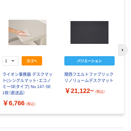
次の
カゴへ
バリエーション
ライオン事務器 デスクマッ
関西フエルトファブリック
グ
ト(シングルマット・エコノ
リノリュームデスクマット
ツ
ミーSEタイプ) No.147-SE
S
￥21,122~
（税込）
1枚（直送品）
￥
￥6,766
（税込）