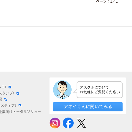
ページ：
1
／
1
ハコ）
スタンプ）
場
bメディア）
アオイくんに聞いてみる
企業向けトータルソリュー