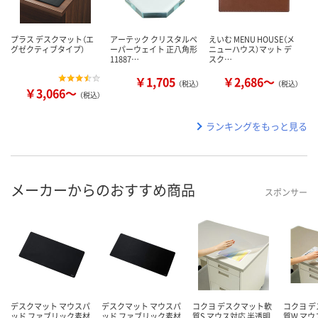
プラス デスクマット（エ
アーテック クリスタルペ
えいむ MENU HOUSE（メ
グゼクティブタイプ）
ーパーウェイト 正八角形
ニューハウス）マット デ
11887…
スク…
￥1,705
￥2,686～
（税込）
（税込）
￥3,066～
（税込）
ランキングをもっと見る
メーカーからのおすすめ商品
スポンサー
デスクマット マウスパ
デスクマット マウスパ
コクヨ デスクマット軟
コクヨ 
ッド ファブリック素材
ッド ファブリック素材
質S マウス対応 半透明
質W マウ