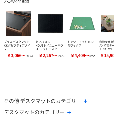
人気の商品
プラス デスクマット
えいむ MENU
トンシーマット TONC
森松産業 
（エグゼクティブタイ
HOUSE（メニューハウ
ミワックス
ス・抗菌テ
プ）
ス）マット デスク…
ト KKTM90
￥3,066～
￥2,267～
￥4,409～
￥15,9
（税込）
（税込）
（税込）
その他 デスクマットのカテゴリー
デスクマットのカテゴリー