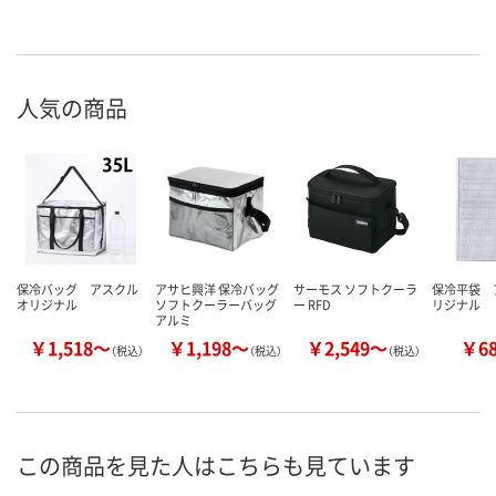
人気の商品
保冷バッグ アスクル
アサヒ興洋 保冷バッグ
サーモス ソフトクーラ
保冷平袋 
オリジナル
ソフトクーラーバッグ
ー RFD
リジナル
アルミ
￥1,518～
￥1,198～
￥2,549～
￥6
（税込）
（税込）
（税込）
この商品を見た人はこちらも見ています