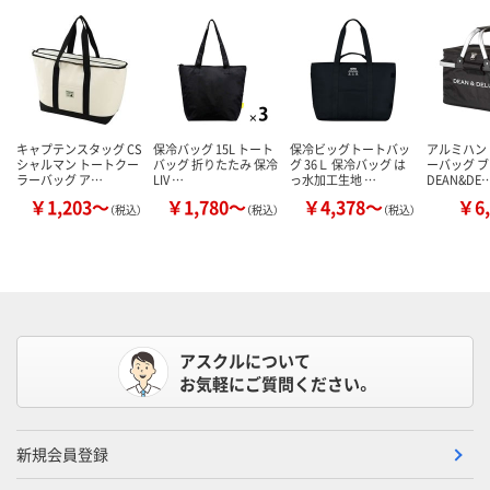
キャプテンスタッグ CS
保冷バッグ 15L トート
保冷ビッグトートバッ
アルミハン
シャルマン トートクー
バッグ 折りたたみ 保冷
グ 36Ｌ 保冷バッグ は
ーバッグ ブ
ラーバッグ ア…
LIV …
っ水加工生地 …
DEAN&DE
￥1,203～
￥1,780～
￥4,378～
￥6,
（税込）
（税込）
（税込）
アスクルについて
お気軽にご質問ください。
新規会員登録