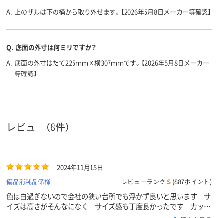
A.
上のザルは下の桶から取り外せます。【2026年5月8日メーカー等確認】
Q.
底面の外寸は何ミリですか？
A.
底面の外寸はたて225ｍｍ×横307ｍｍです。【2026年5月8日メーカー
等確認】
レビュー（8件）
2024年11月15日
備品消耗品係様
レビューランク
S
(887ポイント)
色は白過ぎないので会社の狭い台所でも浮かず良いと思います サ
イズは高さがそんなになく サイズ感も丁度良かったです カップ
やソーサ－もギザギザでストッパ－になりますし やかんもたまに