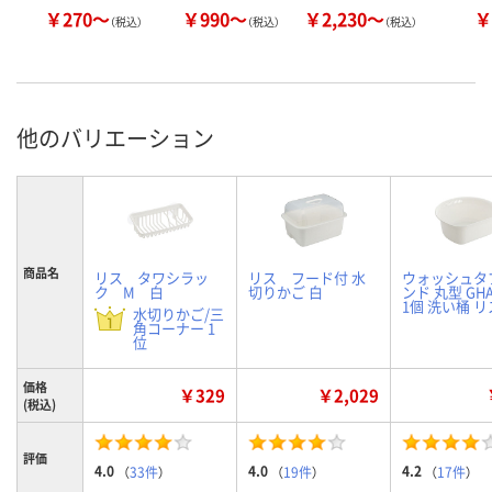
￥270～
￥990～
￥2,230～
￥
（税込）
（税込）
（税込）
他のバリエーション
商品名
リス タワシラッ
リス フード付 水
ウォッシュタ
ク M 白
切りかご 白
ンド 丸型 GHA
1個 洗い桶 リ
水切りかご/三
角コーナー 1
位
価格
￥329
￥2,029
(税込)
評価
4.0
4.0
4.2
（
33件
）
（
19件
）
（
17件
）