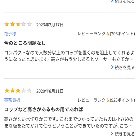
続きを見る
乗せますがギリ大丈夫です
2023年3月17日
花子様
レビューランク
A
(206ポイント)
今のところ問題なし
コンパクトなので人数分以上のコップを置くのを阻止してくれるよ
うになったと思います。高さがもう少しあるとソーサーも立てかけ
るのにいいかなと感じました。使い始めたばかりなので星みっつで
続きを見る
す
2020年8月11日
事務員様
レビューランク
S
(923ポイント)
コップなど高さがあるもの用であれば
高さがない水切りかごです。これまでつかっていたものは小さめの
まな板をたてかけて使うということができていたのですが、こちら
ではできなくなりました。圧迫感はないので、普通にコップなどを
続きを見る