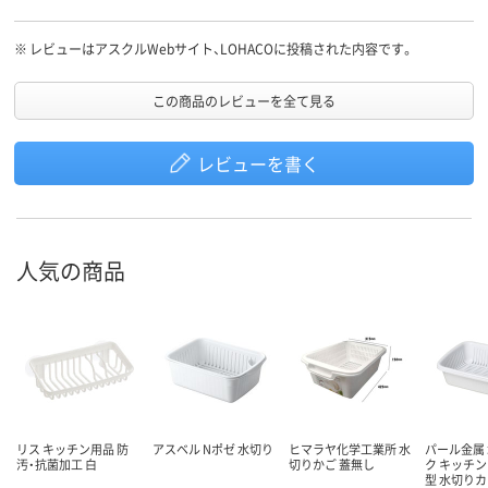
置くだけに使うということであればよいかと思います。
※
レビューはアスクルWebサイト、LOHACOに投稿された内容です。
この商品のレビューを全て見る
レビューを書く
人気の商品
リス キッチン用品 防
アスベル Nポゼ 水切り
ヒマラヤ化学工業所 水
パール金属
汚・抗菌加工 白
切りかご 蓋無し
ク キッチン
型 水切り