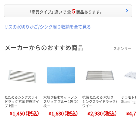
5
「商品タイプ」 違いで 全
商品あります。
リスの水切りかご/シンク周り収納を全て見る
メーカーからのおすすめ商品
スポンサー
たためるシンクスライ
水切り吸水マット ノン
抗菌 たためる 水切り
テラモト t
ドラック 抗菌 伸縮タイ
スリップ ブルー 1袋（20
シンクスライドラック（
Standing
プ 1個…
枚…
ワイ…
¥1,450（税込）
¥1,680（税込）
¥2,980（税込）
¥4,