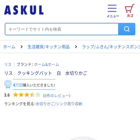
カゴ
メニュー
ホーム
生活雑貨/キッチン用品
ラップ/ふきん/キッチンスポン
リス
ブランド：
ホーム&ホーム
リス クッキングバット 白 水切りかご
4
万回
購入いただきました！
3.6
（
8
件のレビュー
）
ランキングを見る：
水切りかご/シンク周り収納