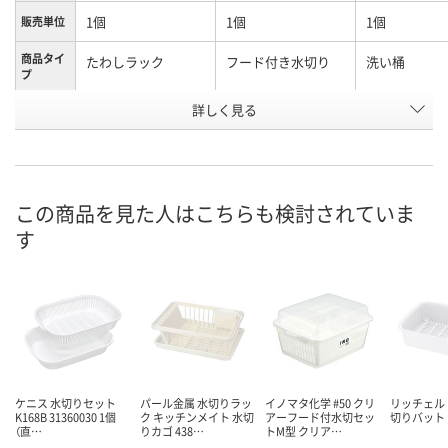
1個
1個
1個
販売単位
商品タイ
たわしラック
フード付き水切り
洗い桶
プ
お申込番
詳しく見る
296728
3437122
9646406
号
あり
4点
2点
在庫
8月10日（月）
8月10日（月）
8月10日（月）
お届け日
この商品を見た人はこちらも検討されていま
す
数量
数量
数量
カゴへ
カゴへ
カ
ケニス 水切りセット
パール金属 水切りラッ
イノマタ化学 #50 クリ
リッチェル 
K168B 31360030 1個
ク キッチンメイト 水切
アーフード付水切セッ
切りバット
（直…
りカゴ 438…
トM型 クリア…