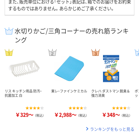
また、販売単位における「セット」表記は、箱でのお届けをお約束
するものではありません。あらかじめご了承ください。
水切りかご/三角コーナーの売れ筋ランキ
ング
リス キッチン用品 防汚・
東レ・ファインケミカル
クレハ ダストマン 脱臭＆
ボ
抗菌加工 白
強力消臭
ッ
￥329～
￥2,988～
￥348～
（税込）
（税込）
（税込）
ランキングをもっと見る