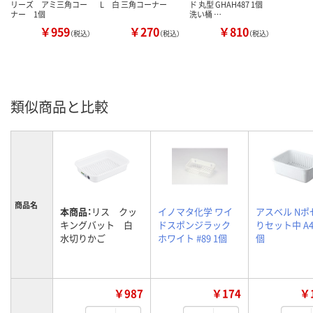
リーズ アミ三角コー
L 白 三角コーナー
ド 丸型 GHAH487 1個
ナー 1個
洗い桶 …
￥959
￥270
￥810
（税込）
（税込）
（税込）
類似商品と比較
商品名
本商品：
リス クッ
イノマタ化学 ワイ
アスベル Nポ
キングバット 白
ドスポンジラック
りセット中 A43
水切りかご
ホワイト #89 1個
個
￥987
￥174
￥1