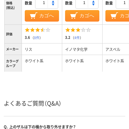
数量
数量
数量
価格
(税込)
カゴへ
カゴへ
カ
評価
3.6
3.2
（
8件
）
（
4件
）
リス
イノマタ化学
アスベル
メーカー
ホワイト系
ホワイト系
ホワイト系
カラーグ
ループ
ポリプロピレン、樹
脂、ポリプロピレン、
材質
樹脂
よくあるご質問（Q&A）
Q.
上のザルは下の桶から取り外せますか？