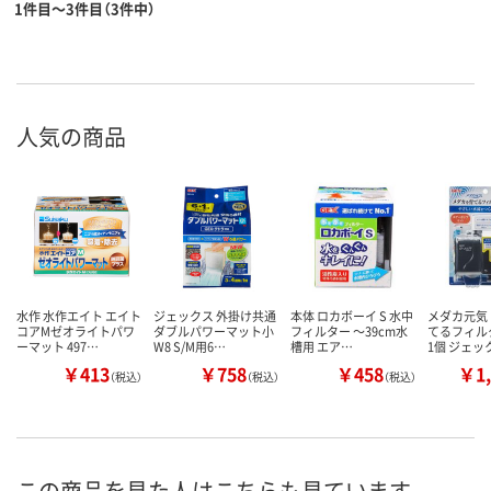
1件目～3件目（3件中）
人気の商品
水作 水作エイト エイト
ジェックス 外掛け共通
本体 ロカボーイ S 水中
メダカ元気
コアMゼオライトパワ
ダブルパワーマット小
フィルター ～39cm水
てるフィル
ーマット 497…
W8 S/M用6…
槽用 エア…
1個 ジェッ
￥413
￥758
￥458
￥1,
（税込）
（税込）
（税込）
この商品を見た人はこちらも見ています