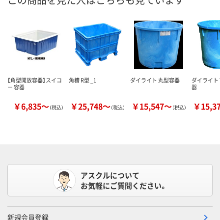
【角型開放容器】スイコ
角槽 R型 _1
ダイライト 丸型容器
ダイライト
ー 容器
器
￥6,835～
￥25,748～
￥15,547～
￥15,3
（税込）
（税込）
（税込）
アスクルについて
お気軽にご質問ください。
新規会員登録