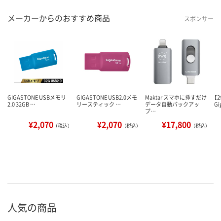
メーカーからのおすすめ商品
スポンサー
GIGASTONE USBメモリ
GIGASTONE USB2.0メモ
Maktar スマホに挿すだけ
【
2.0 32GB …
リースティック …
データ自動バックアッ
G
プ…
¥2,070
¥2,070
¥17,800
（税込）
（税込）
（税込）
人気の商品