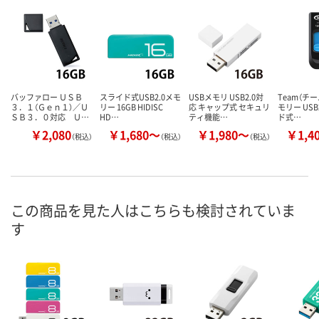
バッファロー ＵＳＢ
スライド式USB2.0メモ
USBメモリ USB2.0対
Team（チー
３．１（Ｇｅｎ１）／Ｕ
リー 16GB HIDISC
応 キャップ式 セキュリ
モリー USB
ＳＢ３．０対応 Ｕ…
HD…
ティ機能…
ド式…
￥2,080
￥1,680～
￥1,980～
￥1,4
（税込）
（税込）
（税込）
この商品を見た人はこちらも検討されていま
す