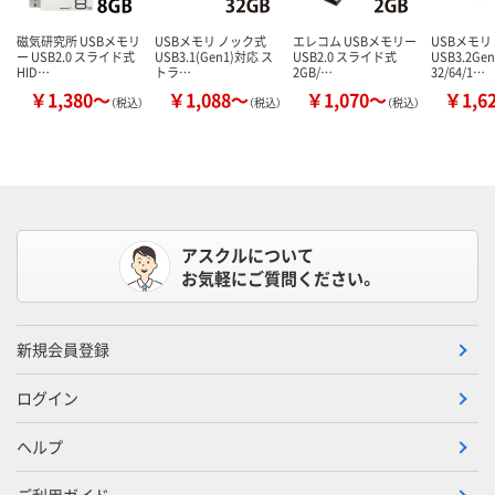
磁気研究所 USBメモリ
USBメモリ ノック式
エレコム USBメモリー
USBメモリ
ー USB2.0 スライド式
USB3.1(Gen1)対応 ス
USB2.0 スライド式
USB3.2G
HID…
トラ…
2GB/…
32/64/1…
￥1,380～
￥1,088～
￥1,070～
￥1,6
（税込）
（税込）
（税込）
アスクルについて
お気軽にご質問ください。
新規会員登録
ログイン
ヘルプ