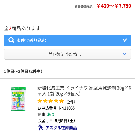
￥430
～
￥7,750
販売価格（税込）
全
2
商品あります
条件で絞り込む
並び替え：指定なし
1件目～2件目（2件中）
新越化成工業 ドライナウ 家庭用乾燥剤 20g×6
ヶ入 1袋(20g×6個入)
（2件）
お申込番号：NN11055
在庫：
あり
お届け日：
8月8日（土）
アスクル在庫商品