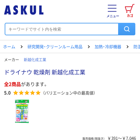
カゴ
メニュー
ホーム
研究開発・クリーンルーム用品
加熱・冷却機器
防
メーカー
新越化成工業
ドライナウ 乾燥剤 新越化成工業
全2商品
があります。
5.0
（バリエーション中の最高値）
￥391～￥7,046
販売価格（税抜き）