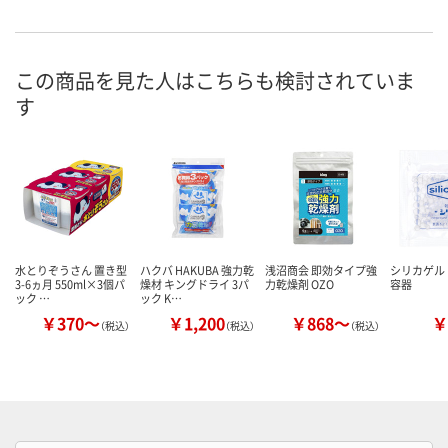
この商品を見た人はこちらも検討されていま
す
水とりぞうさん 置き型
ハクバ HAKUBA 強力乾
浅沼商会 即効タイプ強
シリカゲル
3-6ヵ月 550ml×3個パ
燥材 キングドライ 3パ
力乾燥剤 OZO
容器
ック …
ック K…
￥370～
￥1,200
￥868～
￥
（税込）
（税込）
（税込）