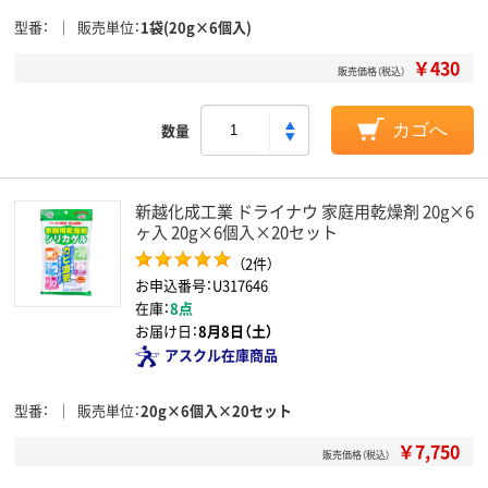
型番
販売単位
1袋(20g×6個入)
￥430
販売価格（税込）
数量
カゴへ
新越化成工業 ドライナウ 家庭用乾燥剤 20g×6
ヶ入 20g×6個入×20セット
（2件）
お申込番号：U317646
在庫：
8点
お届け日：
8月8日（土）
アスクル在庫商品
型番
販売単位
20g×6個入×20セット
￥7,750
販売価格（税込）