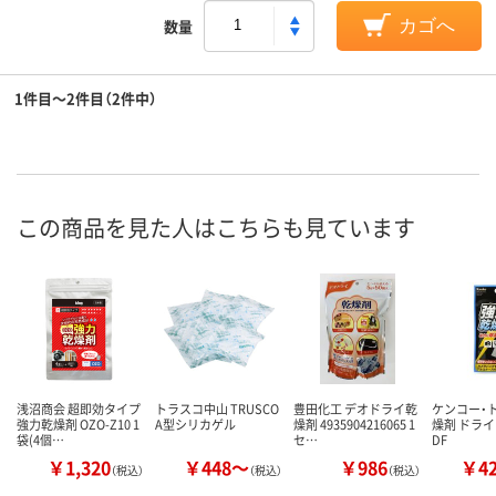
数量
カゴへ
1件目～2件目（2件中）
この商品を見た人はこちらも見ています
浅沼商会 超即効タイプ
トラスコ中山 TRUSCO
豊田化工 デオドライ乾
ケンコー・
強力乾燥剤 OZO-Z10 1
A型シリカゲル
燥剤 4935904216065 1
燥剤 ドラ
袋(4個…
セ…
DF
￥1,320
￥448～
￥986
￥4
（税込）
（税込）
（税込）