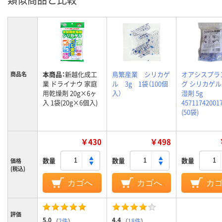
本商品：
新越化成工
鳥繁産業 シリカゲ
オアシスプラ
商品名
業 ドライナウ 家庭
ル 3g 1袋（100個
グ シリカゲ
用乾燥剤 20g×6ヶ
入）
湿剤 5g
入 1袋(20g×6個入)
45711742001
(50袋)
￥430
￥498
数量
数量
数量
価格
(税込)
カゴへ
カゴへ
カ
評価
5.0
4.4
（
2件
）
（
18件
）