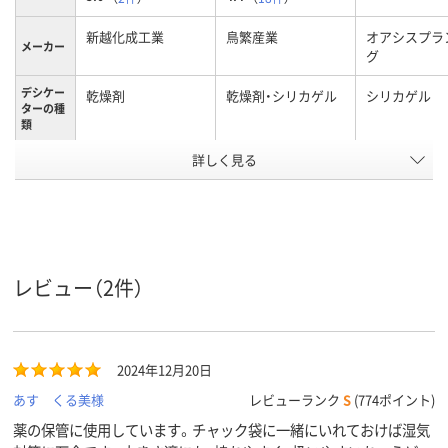
新越化成工業
鳥繁産業
オアシスプラ
メーカー
グ
デシケー
乾燥剤
乾燥剤・シリカゲル
シリカゲル
ターの種
類
アスクル
詳しく見る
商品環境
20
スコア
レビュー（2件）
2024年12月20日
あす くる美様
レビューランク
S
(774ポイント)
薬の保管に使用しています。チャック袋に一緒にいれておけば湿気