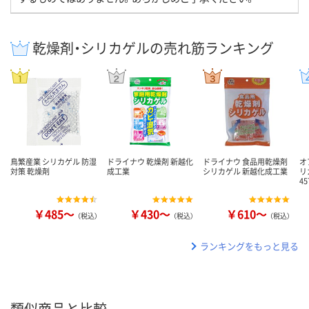
乾燥剤・シリカゲルの売れ筋ランキング
鳥繁産業 シリカゲル 防湿
ドライナウ 乾燥剤 新越化
ドライナウ 食品用乾燥剤
オ
対策 乾燥剤
成工業
シリカゲル 新越化成工業
リ
45
￥485～
￥430～
￥610～
（税込）
（税込）
（税込）
ランキングをもっと見る
類似商品と比較