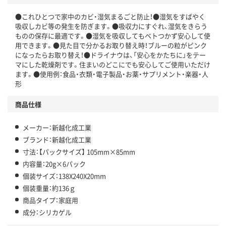
●これひとつで家中のカビ・湿気まるごと防止！●湿気をすばやく
吸収しカビ等の発生を防ぎます。●吸収力にすぐれ、湿気をきらう
ものの保存に最適です。●湿気を吸収してもベトつかず安心して使
用できます。●見た目で分かるお取り替え時！ブルーの粒がピンク
になったらお取り替え！●ドライナウは、「安心をかたちに」をテー
マにした乾燥剤です。住まいのどこにでも安心してご使用いただけ
ます。●使用例：食品・衣類・電子製品・お薬・サプリメント・楽器・人
形
商品仕様
メーカー：新越化成工業
ブランド：新越化成工業
寸法：【パックサイズ】 105mm×85mm
内容量：20g×6パック
個装サイズ：138X240X20mm
個装重量：約136ｇ
商品タイプ：家庭用
成分：シリカゲル