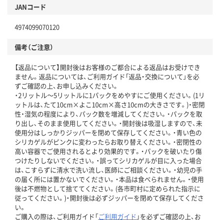
JANコード
4974099070120
備考（ご注意）
【返品について】開封後はお客様のご都合による返品はお受けでき
ません。返品については、ご利用ガイド「返品・交換について」を必
ずご確認の上、お申し込みください。
・2リットル～5リットルに1パックをめやすにご使用ください。(1リ
ットルは、たて10cm×よこ10cm×高さ10cmの大きさです。)・密閉
性・湿気の程度により、パック数を増減してください。・パックを取
り出し、そのまま使用してください。・開封後は吸湿しますので、未
使用分はしっかりジッパーを閉めて保存してください。・青い色の
シリカゲルがピンクに変わったらお取り替えください。・密閉性の
高い容器でご使用されるとより効果的です。・パックを破いたり傷
つけたりしないでください。・誤ってシリカゲルが目に入った場合
は、こすらずに清水で洗い流し、医師にご相談ください。・幼児の手
の届く所には置かないでください。・本品は食べられません。・使用
後は不燃物として捨ててください。(各市町村に定められた指示に
従ってください。)・開封後は必ずジッパーを閉めて保存してくださ
い。
ご購入の際は、ご利用ガイド「
ご利用ガイド
」を必ずご確認の上、お