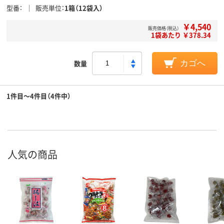
型番
販売単位
1箱（12袋入）
￥4,540
販売価格（税込）
1袋あたり ￥378.34
数量
カゴへ
1件目～4件目（4件中）
人気の商品