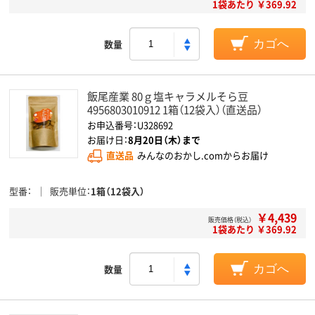
1袋あたり ￥369.92
数量
カゴへ
飯尾産業 80ｇ塩キャラメルそら豆
4956803010912 1箱（12袋入）（直送品）
お申込番号：U328692
お届け日：
8月20日（木）まで
直送品
みんなのおかし.comからお届け
型番
販売単位
1箱（12袋入）
￥4,439
販売価格（税込）
1袋あたり ￥369.92
数量
カゴへ