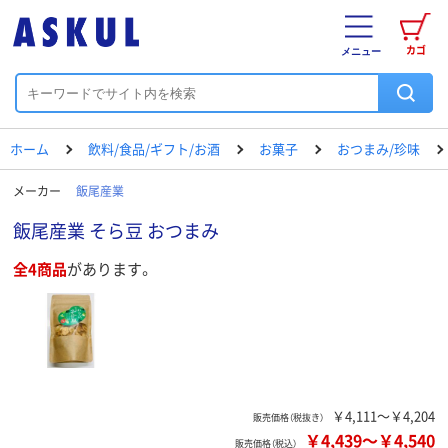
カゴ
メニュー
ホーム
飲料/食品/ギフト/お酒
お菓子
おつまみ/珍味
メーカー
飯尾産業
飯尾産業 そら豆 おつまみ
全4商品
があります。
￥4,111～￥4,204
販売価格（税抜き）
￥4,439
～
￥4,540
販売価格（税込）