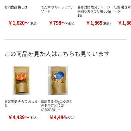
村岡食品 梅しば
でん六 ウルトラミニア
暑さ対策 塩分チャージ
壮関 暑さ対
ソート
手割りカリカリ梅 300g
ージ
1個
￥1,620～
￥798～
￥1,865
￥1,8
（税込）
（税込）
（税込）
この商品を見た人はこちらも見ています
飯尾産業 そら豆 おつま
飯尾産業 92gコク塩む
み
きそら豆×12袋
495680301…
￥4,439～
￥4,484
（税込）
（税込）