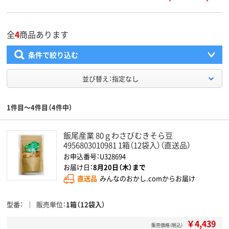
全
4
商品あります
条件で絞り込む
並び替え：指定なし
1件目～4件目（4件中）
飯尾産業 80ｇわさびむきそら豆
4956803010981 1箱（12袋入）（直送品）
お申込番号：U328694
お届け日：
8月20日（木）まで
直送品
みんなのおかし.comからお届け
型番
販売単位
1箱（12袋入）
￥4,439
販売価格（税込）