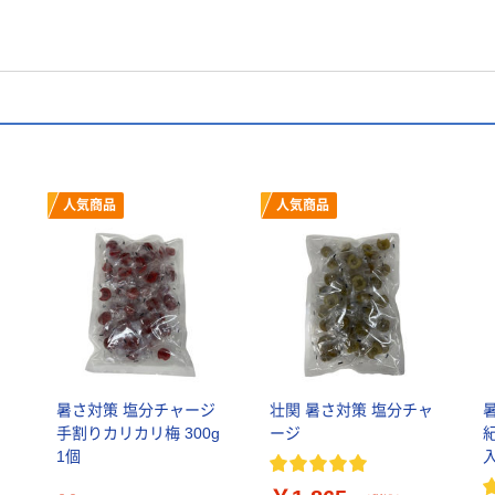
人気商品
人気商品
ア
暑さ対策 塩分チャージ
壮関 暑さ対策 塩分チャ
手割りカリカリ梅 300g
ージ
1個
入