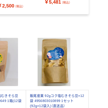
￥5,481
（税込）
￥2,500
￥1,280
（税込）
り塩むきそら豆
飯尾産業 92gコク塩むきそら豆×12
0649 1箱(12袋
袋 4956803010899 1セット
(92g×12袋入)（直送品）