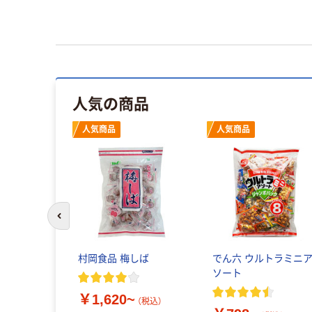
人気の商品
人気商品
人気商品
前のスライドへ
村岡食品 梅しば
でん六 ウルトラミニ
ソート
￥1,620~
（税込）