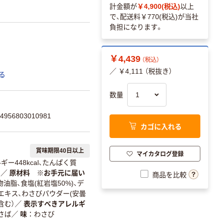
計金額が
￥4,900(税込)
以上
で、配送料
￥770(税込)
が当社
負担になります。
￥4,439
（税込）
／ ￥4,111 （税抜き）
る
数量
56803010981
カゴに入れる
賞味期限40日以上
マイカタログ登録
ー448kcal、たんぱく質
）
／
原材料 ※お手元に届い
商品を比較
油脂、食塩(紅岩塩50%)、デ
エキス、わさびパウダー(安曇
含む）
／
表示すべきアレルギ
さば
／
味
わさび