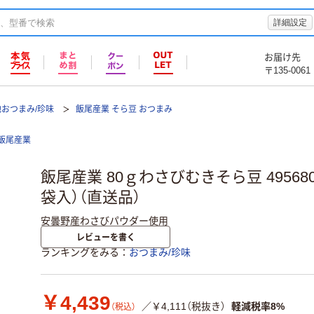
詳細設定
お届け先
〒135-0061
おつまみ/珍味
飯尾産業 そら豆 おつまみ
飯尾産業
飯尾産業 80ｇわさびむきそら豆 49568030
袋入）（直送品）
安曇野産わさびパウダー使用
レビューを書く
ランキングをみる
おつまみ/珍味
￥4,439
／￥4,111（税抜き）
軽減税率8%
（税込）