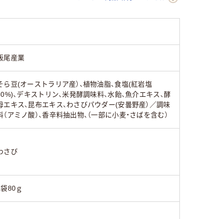
飯尾産業
そら豆(オーストラリア産）、植物油脂、食塩(紅岩塩
50%)、デキストリン、米発酵調味料、水飴、魚介エキス、酵
母エキス、昆布エキス、わさびパウダー(安曇野産）／調味
料（アミノ酸）、香辛料抽出物、（一部に小麦・さばを含む）
わさび
1袋80ｇ