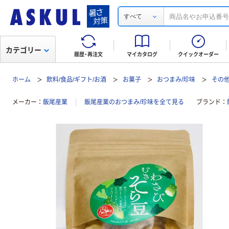
すべて
カテゴリー
履歴・再注文
マイカタログ
クイックオーダー
ホーム
飲料/食品/ギフト/お酒
お菓子
おつまみ/珍味
その他
メーカー
飯尾産業
飯尾産業のおつまみ/珍味を全て見る
ブランド