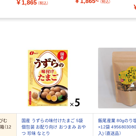
￥1,865~
￥1,865
（税込）
（税込）
びむ
国産 うずらの味付けたまご 5袋
飯尾産業 80gの
1箱（12
個包装 お配り向け おつまみ おや
×12袋 495680308
つ 珍味 なとり
入)（直送品）