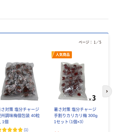
ページ：
1
／
5
人気商品
人気商品
次のスライド
暑さ対策 塩分チャージ
暑さ対策 塩分チャージ
暑さ対策 
紀州調味梅個包装 40粒
手割りカリカリ梅 300g
紀州南高梅
 1個
1セット（1個×3）
レクション 
(
1
)