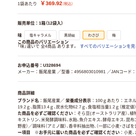
￥369.92
1袋あたり
（税込）
販売単位：1箱（12袋入）
塩キャラメル
黒胡椒
わさび
梅
味
この商品のバリエーション
「味」違いで 全4商品 あります。
すべてのバリエーションを見
お申込番号：U328694
メーカー：飯尾産業
／型番：4956803010981
／JANコード：49
商品詳細
ブランド名
飯尾産業
／
栄養成分表示
100ｇあたり：エネルギ
19.2ｇ、脂質13.4ｇ、炭水化物62.7ｇ、食塩相当量1.2ｇ（推定値
た商品を必ずご確認ください
そら豆(オーストラリア産）、植物
キストリン、米発酵調味料、水飴、魚介エキス、酵母エキス、昆布
野産）／調味料（アミノ酸）、香辛料抽出物、（一部に小麦・さばを
ー項目 ※お手元に届いた商品を必ずご確認ください
小麦、