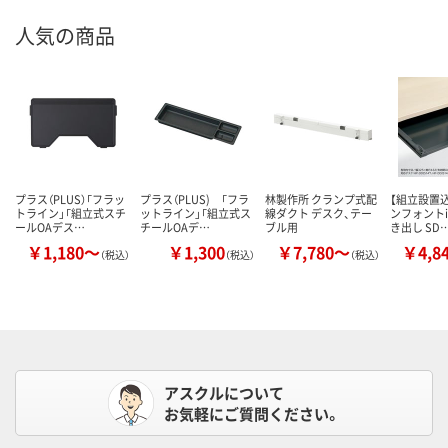
人気の商品
プラス（PLUS）「フラッ
プラス（PLUS) 「フラ
林製作所 クランプ式配
【組立設置込
トライン」「組立式スチ
ットライン」「組立式ス
線ダクト デスク、テー
ンフォントi
ールOAデス…
チールOAデ…
ブル用
き出し SD
￥1,180～
￥1,300
￥7,780～
￥4,8
（税込）
（税込）
（税込）
アスクルについて
お気軽にご質問ください。