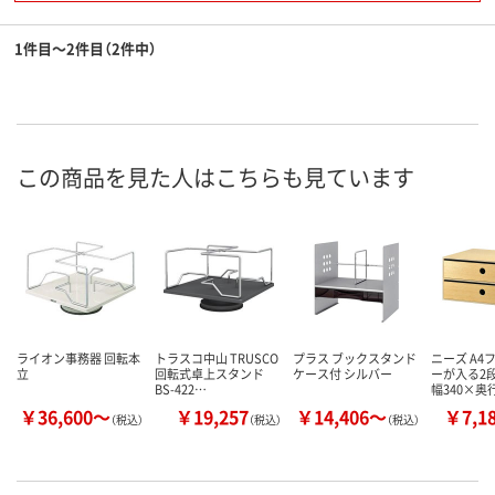
1件目～2件目（2件中）
この商品を見た人はこちらも見ています
ライオン事務器 回転本
トラスコ中山 TRUSCO
プラス ブックスタンド
ニーズ A4
立
回転式卓上スタンド
ケース付 シルバー
ーが入る2
BS-422…
幅340×奥
￥36,600～
￥19,257
￥14,406～
￥7,1
（税込）
（税込）
（税込）