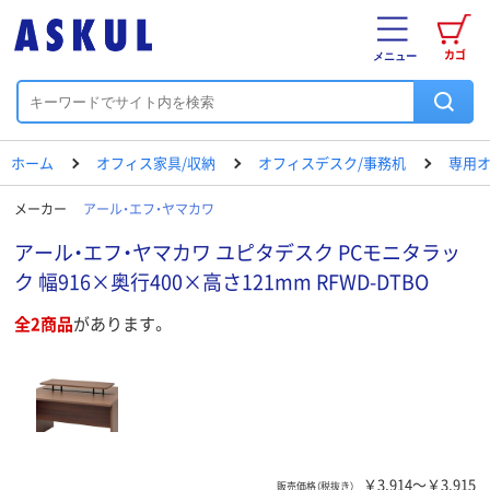
カゴ
メニュー
ホーム
オフィス家具/収納
オフィスデスク/事務机
専用
メーカー
アール・エフ・ヤマカワ
アール・エフ・ヤマカワ ユピタデスク PCモニタラッ
ク 幅916×奥行400×高さ121mm RFWD-DTBO
全2商品
があります。
￥3,914～￥3,915
販売価格（税抜き）