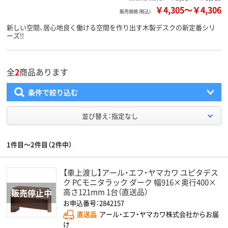
￥4,305
～
￥4,306
販売価格（税込）
新しい空間、居心地良く働ける空間を作り出す木製デスクの新定番シリ
ーズ!!
全
2
商品あります
条件で絞り込む
並び替え：指定なし
1件目～2件目（2件中）
【車上渡し】アール・エフ・ヤマカワ ユピタデス
ク PCモニタラック ダーク 幅916×奥行400×
高さ121mm 1台（直送品）
お申込番号：2842157
直送品
アール・エフ・ヤマカワ株式会社からお届
け