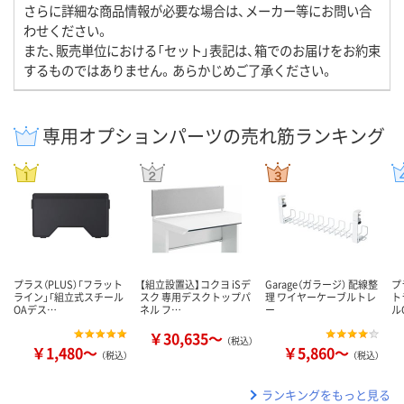
さらに詳細な商品情報が必要な場合は、メーカー等にお問い合
わせください。
また、販売単位における「セット」表記は、箱でのお届けをお約束
するものではありません。あらかじめご了承ください。
専用オプションパーツの売れ筋ランキング
プラス（PLUS）「フラット
【組立設置込】コクヨ iSデ
Garage（ガラージ） 配線整
プ
ライン」「組立式スチール
スク 専用デスクトップパ
理 ワイヤーケーブルトレ
ト
OAデス…
ネル フ…
ー
ル
￥30,635～
（税込）
￥1,480～
￥5,860～
（税込）
（税込）
ランキングをもっと見る