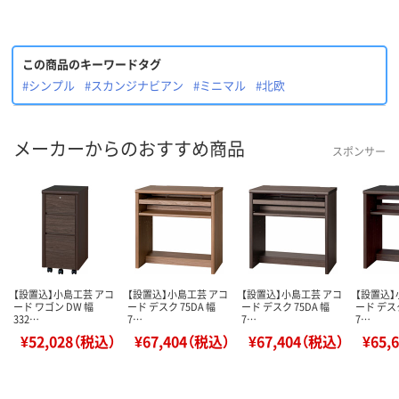
この商品のキーワードタグ
#シンプル
#スカンジナビアン
#ミニマル
#北欧
メーカーからのおすすめ商品
スポンサー
【設置込】小島工芸 アコ
【設置込】小島工芸 アコ
【設置込】小島工芸 アコ
【設置込】
ード ワゴン DW 幅
ード デスク 75DA 幅
ード デスク 75DA 幅
ード デスク
332…
7…
7…
7…
¥52,028（税込）
¥67,404（税込）
¥67,404（税込）
¥65,