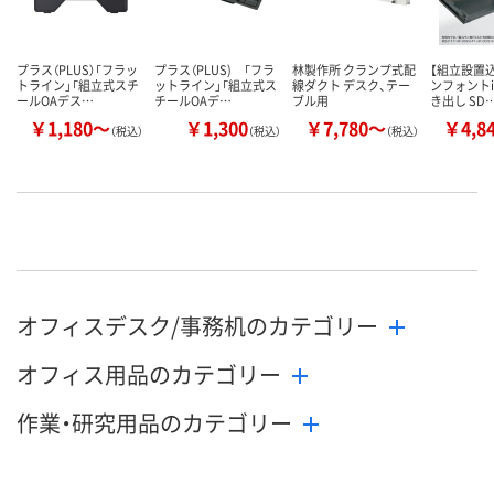
プラス（PLUS）「フラッ
プラス（PLUS) 「フラ
林製作所 クランプ式配
【組立設置込
トライン」「組立式スチ
ットライン」「組立式ス
線ダクト デスク、テー
ンフォントi
ールOAデス…
チールOAデ…
ブル用
き出し SD
￥1,180～
￥1,300
￥7,780～
￥4,8
（税込）
（税込）
（税込）
オフィスデスク/事務机のカテゴリー
オフィス用品のカテゴリー
作業・研究用品のカテゴリー