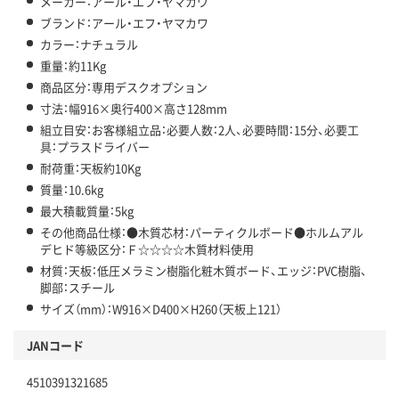
メーカー：アール・エフ・ヤマカワ
ブランド：アール・エフ・ヤマカワ
カラー：ナチュラル
重量：約11Kg
商品区分：専用デスクオプション
寸法：幅916×奥行400×高さ128mm
組立目安：お客様組立品：必要人数：2人、必要時間：15分、必要工
具：プラスドライバー
耐荷重：天板約10Kg
質量：10.6kg
最大積載質量：5kg
その他商品仕様：●木質芯材：パーティクルボード●ホルムアル
デヒド等級区分：Ｆ☆☆☆☆木質材料使用
材質：天板：低圧メラミン樹脂化粧木質ボード、エッジ：PVC樹脂、
脚部：スチール
サイズ（mm）：W916×D400×H260（天板上121）
JANコード
4510391321685