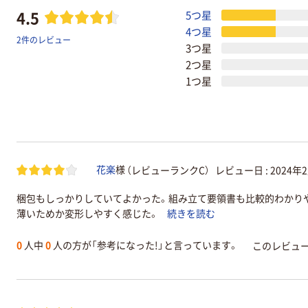
4.5
5つ星
4つ星
2件のレビュー
3つ星
2つ星
1つ星
（レビューランクC）
レビュー日 :
2024年
花楽
様
梱包もしっかりしていてよかった。組み立て要領書も比較的わかり
薄いためか変形しやすく感じた。
続きを読む
0
人中
0
人の方が「参考になった!」と言っています。
このレビュ