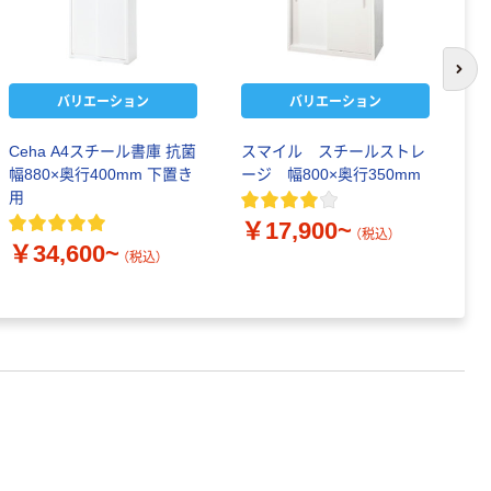
次の
バリエーション
バリエーション
Ceha A4スチール書庫 抗菌
スマイル スチールストレ
ス
幅880×奥行400mm 下置き
ージ 幅800×奥行350mm
ー
用
￥17,900~
￥
（税込）
￥34,600~
（税込）