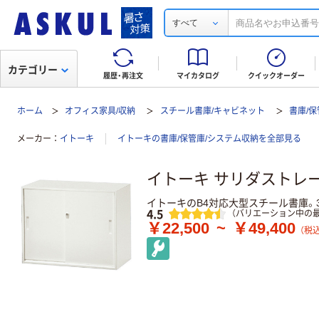
すべて
カテゴリー
履歴・再注文
マイカタログ
クイックオーダー
ホーム
オフィス家具/収納
スチール書庫/キャビネット
書庫/
メーカー
イトーキ
イトーキの書庫/保管庫/システム収納を全部見る
イトーキ サリダストレージ
イトーキのB4対応大型スチール書庫。
レビュー
4.5
（バリエーション中の最
￥22,500
~
￥49,400
（税込