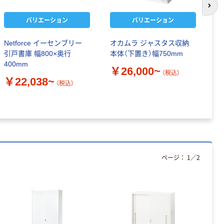
次の
バリエーション
バリエーション
Netforce イーセンブリー
オカムラ ジャスタス収納
N
引戸書庫 幅800×奥行
本体（下置き）幅750mm
F
400mm
ズ
￥26,000~
（税込）
錠
￥22,038~
（税込）
￥
ページ：
1
／
2