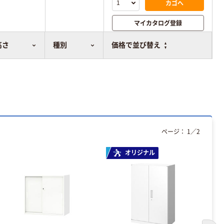
カゴへ
マイカタログ登録
比較表に追加
高さ
種別
価格で並び替え
ページ：
1
／
2
オリジナル