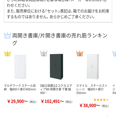
わせください。
また、販売単位における「セット」表記は、箱でのお届けをお約束
するものではありません。あらかじめご了承ください。
両開き書庫/片開き書庫の売れ筋ランキン
グ
マルチワーク スチール収
【組立設置込】コクヨ エデ
スマイル スチールスト
イ
納 幅800×奥行400ｍｍ
ィアBK 両開き扉 下置 幅
レージ 幅800×奥行
ジ
900…
350mm
4
￥29,900～
￥102,491～
（税込）
（税込）
￥38,900～
（税込）