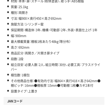
材質：本体・扉：スチール（粉体塗装）、取っ手：ABS樹脂
質量：25.1kg
種別：両開き
寸法：幅900×奥行450×高さ692mm
施錠方法：シリンダー錠
保証期間：構造体：3年、機構・可動部：2年、外装・表面仕上げ：1年
幅：900mm
最大積載質量：棚板1枚あたり48kg（等分布）
高さ：692mm
商品区分：両開き／片開き扉タイプ
段数：2段
組立目安：必要人数：2人、組立時間：30分、必要工具：プラスドライ
バー
梱包数：1梱包
その他商品仕様：●有効内寸法：幅864×奥行418×高さ642mm●
棚ピッチ：16mm●棚板厚：15mm●可動棚：1枚●カギ2本付
設置タイプ：上置き
JANコード