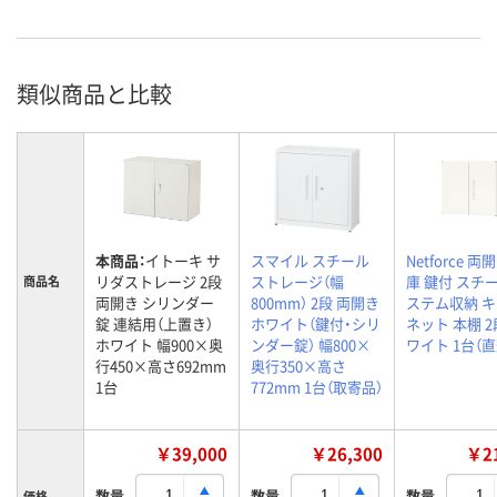
類似商品と比較
本商品：
イトーキ サ
スマイル スチール
Netforce 
リダストレージ 2段
ストレージ（幅
庫 鍵付 スチ
商品名
両開き シリンダー
800mm） 2段 両開き
ステム収納 
錠 連結用（上置き）
ホワイト（鍵付・シリ
ネット 本棚 2
ホワイト 幅900×奥
ンダー錠） 幅800×
ワイト 1台（
行450×高さ692mm
奥行350×高さ
1台
772mm 1台（取寄品）
￥39,000
￥26,300
￥21
数量
数量
数量
価格