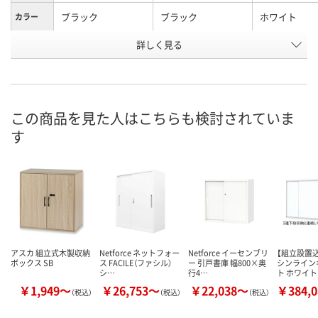
ブラック
ブラック
ホワイト
カラー
詳しく見る
1038mm
1038mm
1038mm
高さ
引違い
オープン
オープン
種別
お申込番
AR80959
AR80960
1976648
号
この商品を見た人はこちらも検討されていま
す
お取り寄せ品
お取り寄せ品
3点
在庫
8月25日（火）
8月9日（日）
お届け日
数量
数量
お取り扱い終了しま
した
カゴへ
カ
アスカ 組立式木製収納
Netforce ネットフォー
Netforce イーセンブリ
【組立設置
ボックス SB
ス FACILE（ファシル）
ー 引戸書庫 幅800×奥
シンライン
シ…
行4…
ト ホワイ
￥1,949～
￥26,753～
￥22,038～
￥384,
（税込）
（税込）
（税込）