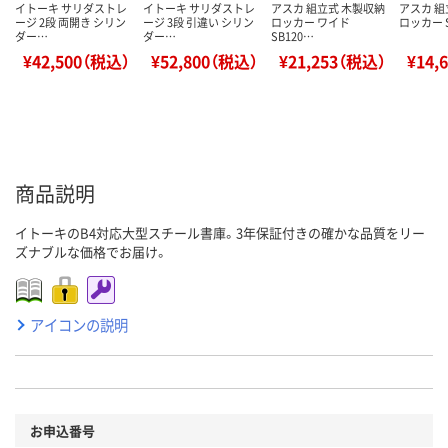
イトーキ サリダストレ
イトーキ サリダストレ
アスカ 組立式 木製収納
アスカ 組
ージ 2段 両開き シリン
ージ 3段 引違い シリン
ロッカー ワイド
ロッカー S
ダー…
ダー…
SB120…
¥42,500（税込）
¥52,800（税込）
¥21,253（税込）
¥14,
商品説明
イトーキのB4対応大型スチール書庫。3年保証付きの確かな品質をリー
ズナブルな価格でお届け。
アイコンの説明
お申込番号