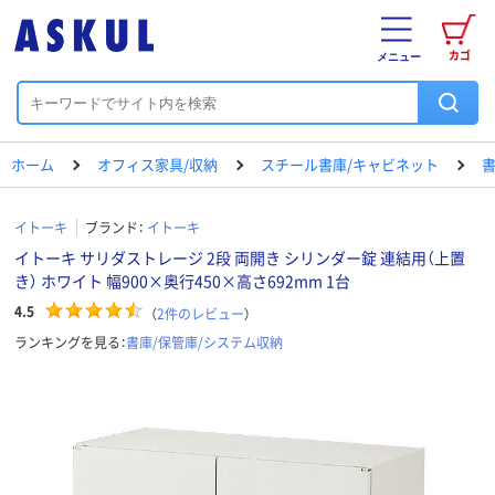
カゴ
メニュー
ホーム
オフィス家具/収納
スチール書庫/キャビネット
書
イトーキ
ブランド：
イトーキ
イトーキ サリダストレージ 2段 両開き シリンダー錠 連結用（上置
き） ホワイト 幅900×奥行450×高さ692mm 1台
4.5
（
2
件のレビュー
）
ランキングを見る：
書庫/保管庫/システム収納