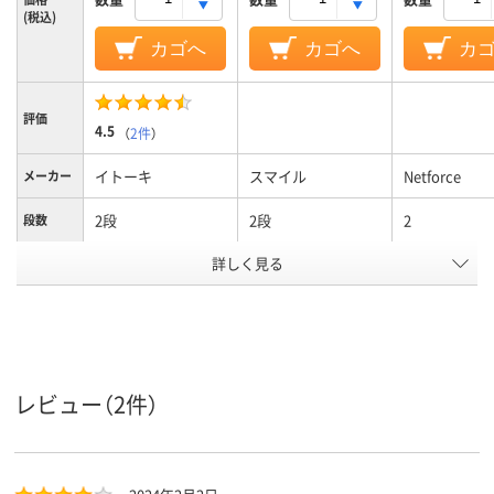
(税込)
カゴへ
カゴへ
カ
評価
4.5
（
2件
）
イトーキ
スマイル
Netforce
メーカー
2段
2段
2
段数
詳しく見る
両開き／片開き扉タ
両開き／片開き扉タ
両開き書庫
商品区分
イプ
イプ
カラーグ
ホワイト系
ホワイト系
ホワイト系
ループ
設置タイ
上置き
下置き
レビュー（2件）
プ
シリンダー錠
シリンダー錠
シリンダー錠
施錠方法
25.1kg
20kg
23.4kg
質量