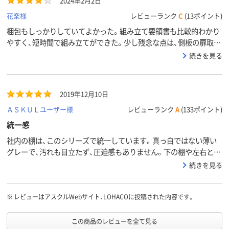
2024年2月2日
アスクル
花楽様
レビューランク
C
(13ポイント)
商品環境
スコア
梱包もしっかりしていてよかった。組み立て要領書も比較的わかり
やすく、短時間で組み立てができた。少し残念な点は、側板の扉取り
付け部の板厚が薄いためか変形しやすく感じた。
続きを見る
2019年12月10日
ＡＳＫＵＬユーザー様
レビューランク
A
(133ポイント)
統一感
社内の棚は、このシリーズで統一しています。真っ白ではない薄い
グレーで、汚れも目立たず、圧迫感もありません。下の棚や左右とも
連結でき、また、ある程度の重量もあるため、扉の開閉で本体が揺ら
続きを見る
ぐこともありません。中板の高さも調整できます。
※
レビューはアスクルWebサイト、LOHACOに投稿された内容です。
この商品のレビューを全て見る