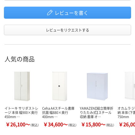
レビューを書く
レビューをリクエストする
人気の商品
イトーキ サリダストレ
Ceha A4スチール書庫
YAMAZEN【組立簡単折
オカムラ 
ージ 本体 幅900×奥行
抗菌 幅880×奥行
りたたみ式】スチール
納 本体（下
450mm …
400mm …
収納 書庫 オ…
750mm
￥26,100～
￥34,600～
￥15,800～
￥26,0
（税込）
（税込）
（税込）