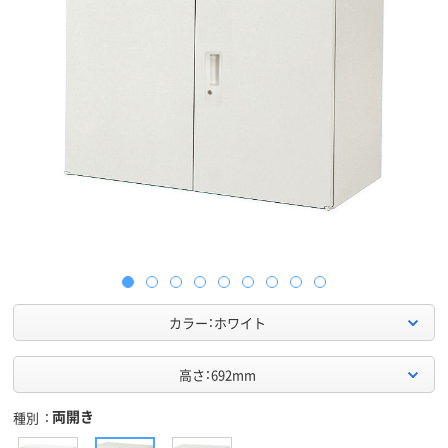
カラー：ホワイト
高さ：692mm
両開き
種別