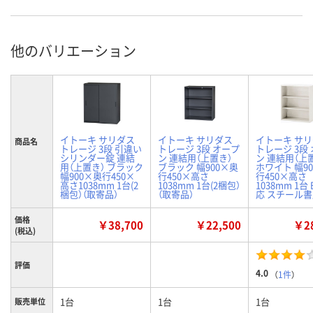
他のバリエーション
イトーキ サリダス
イトーキ サリダス
イトーキ サ
商品名
トレージ 3段 引違い
トレージ 3段 オープ
トレージ 3段
シリンダー錠 連結
ン 連結用（上置き）
ン 連結用（上
用（上置き） ブラック
ブラック 幅900×奥
ホワイト 幅9
幅900×奥行450×
行450×高さ
行450×高さ
高さ1038mm 1台(2
1038mm 1台(2梱包）
1038mm 1台
梱包）（取寄品）
（取寄品）
応 スチール
価格
￥38,700
￥22,500
￥28
(税込)
評価
4.0
（
1件
）
1台
1台
1台
販売単位