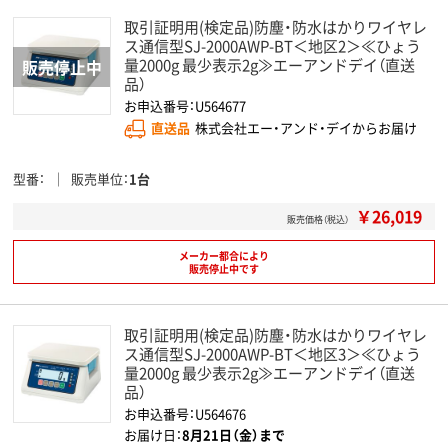
取引証明用(検定品)防塵・防水はかりワイヤレ
ス通信型SJ-2000AWP-BT＜地区2＞≪ひょう
量2000g 最少表示2g≫エーアンドデイ（直送
品）
お申込番号：U564677
直送品
株式会社エー・アンド・デイからお届け
型番
販売単位
1台
￥26,019
販売価格（税込）
メーカー都合により
販売停止中です
取引証明用(検定品)防塵・防水はかりワイヤレ
ス通信型SJ-2000AWP-BT＜地区3＞≪ひょう
量2000g 最少表示2g≫エーアンドデイ（直送
品）
お申込番号：U564676
お届け日：
8月21日（金）まで