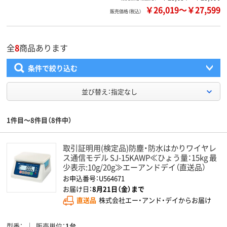
￥26,019
～
￥27,599
販売価格（税込）
全
8
商品あります
条件で絞り込む
並び替え：指定なし
1件目～8件目（8件中）
取引証明用(検定品)防塵・防水はかりワイヤレ
ス通信モデル SJ-15KAWP≪ひょう量：15kg 最
少表示:10g/20g≫エーアンドデイ（直送品）
お申込番号：U564671
お届け日：
8月21日（金）まで
直送品
株式会社エー・アンド・デイからお届け
型番
販売単位
1台