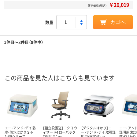
￥26,019
販売価格（税込）
数量
カゴへ
1件目～8件目（8件中）
この商品を見た人はこちらも見ています
エー・アンド・デイ 防
【組立設置込】コクヨ ウ
【デジタルはかり】エ
エー・アンド
塵・防水はかり SH-
ィザード4 ローバック
ー・アンド・デイ 取引証
証明用（検定
AWPシリーズ
T型肘 ラン…
明用（検定付） …
防水はかり