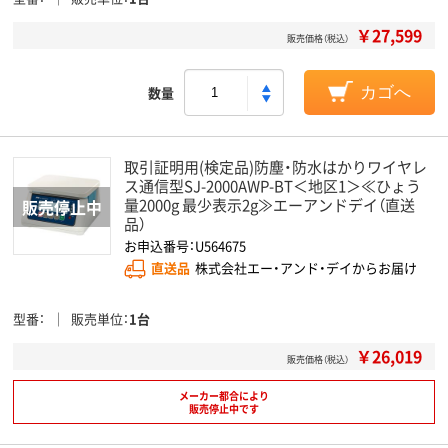
￥27,599
販売価格（税込）
数量
カゴへ
取引証明用(検定品)防塵・防水はかりワイヤレ
ス通信型SJ-2000AWP-BT＜地区1＞≪ひょう
量2000g 最少表示2g≫エーアンドデイ（直送
品）
お申込番号：U564675
直送品
株式会社エー・アンド・デイからお届け
型番
販売単位
1台
￥26,019
販売価格（税込）
メーカー都合により
販売停止中です