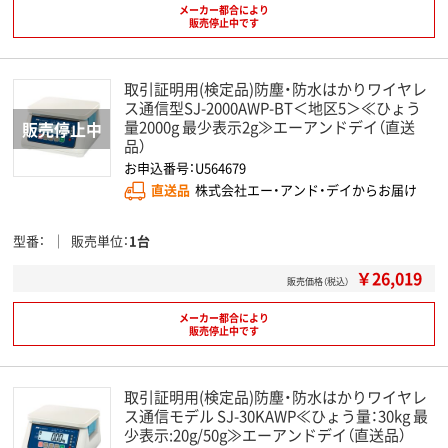
メーカー都合により
販売停止中です
取引証明用(検定品)防塵・防水はかりワイヤレ
ス通信型SJ-2000AWP-BT＜地区5＞≪ひょう
量2000g 最少表示2g≫エーアンドデイ（直送
品）
お申込番号：U564679
直送品
株式会社エー・アンド・デイからお届け
型番
販売単位
1台
￥26,019
販売価格（税込）
メーカー都合により
販売停止中です
取引証明用(検定品)防塵・防水はかりワイヤレ
ス通信モデル SJ-30KAWP≪ひょう量：30kg 最
少表示:20g/50g≫エーアンドデイ（直送品）