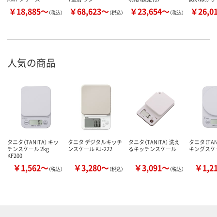
￥18,885～
￥68,623～
￥23,654～
￥26,0
（税込）
（税込）
（税込）
人気の商品
タニタ（TANITA） キッ
タニタ デジタルキッチ
タニタ（TANITA） 洗え
タニタ（TAN
チンスケール 2kg
ンスケール KJ-222
るキッチンスケール
キングスケ
KF200
￥1,562～
￥3,280～
￥3,091～
￥1,2
（税込）
（税込）
（税込）