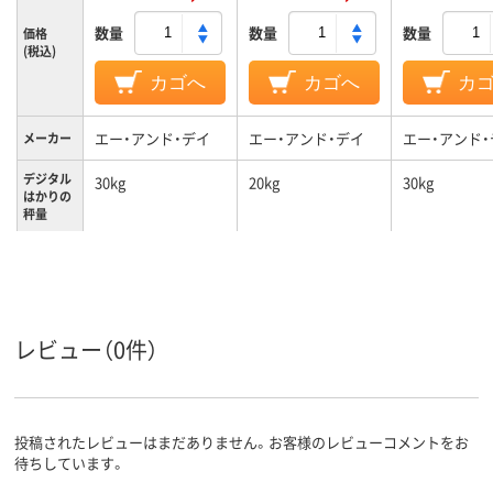
数量
数量
数量
価格
(税込)
カゴへ
カゴへ
カ
エー・アンド・デイ
エー・アンド・デイ
エー・アンド・
メーカー
デジタル
30kg
20kg
30kg
はかりの
秤量
20g、50g
目量
レビュー（0件）
投稿されたレビューはまだありません。お客様のレビューコメントをお
待ちしています。