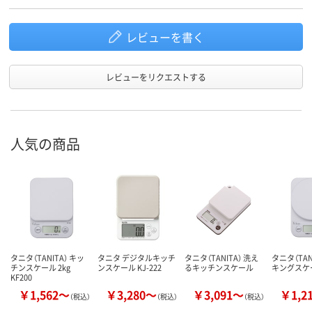
レビューを書く
レビューをリクエストする
人気の商品
タニタ（TANITA） キッ
タニタ デジタルキッチ
タニタ（TANITA） 洗え
タニタ（TAN
チンスケール 2kg
ンスケール KJ-222
るキッチンスケール
キングスケ
KF200
￥1,562～
￥3,280～
￥3,091～
￥1,2
（税込）
（税込）
（税込）