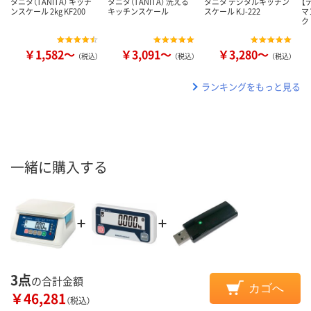
タニタ（TANITA） キッチ
タニタ（TANITA） 洗える
タニタ デジタルキッチン
【
ンスケール 2kg KF200
キッチンスケール
スケール KJ-222
マ
ク
￥1,582～
￥3,091～
￥3,280～
（税込）
（税込）
（税込）
ランキングをもっと見る
一緒に購入する
3点
の合計金額
カゴへ
￥46,281
（税込）