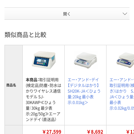
開く
類似商品と比較
本商品：
取引証明用
エー・アンド・デイ
エー・アンド・
(検定品)防塵・防水は
【デジタルはかり】
取引証明用（
商品名
かりワイヤレス通信
SH20K-JA＜ひょう
き）はかり SJ
モデル SJ-
量:20kg 最小表
JA＜ひょう量:
30KAWP≪ひょう
示:0.01kg＞
最小表
量：30kg 最少表
示:0.02kg/0.
示:20g/50g≫エーア
ンドデイ（直送品）
￥27,599
￥8,692
￥13