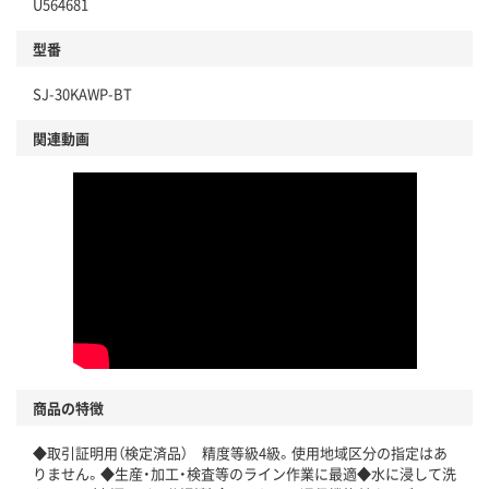
U564681
型番
SJ-30KAWP-BT
関連動画
商品の特徴
◆取引証明用（検定済品） 精度等級4級。使用地域区分の指定はあ
りません。◆生産・加工・検査等のライン作業に最適◆水に浸して洗