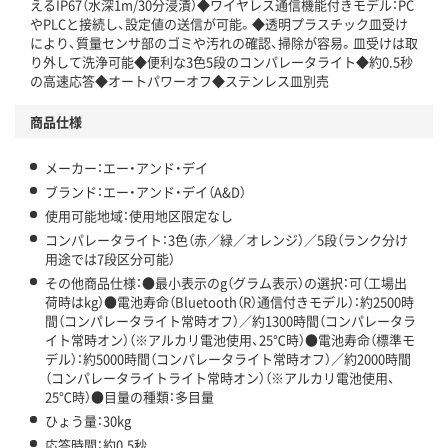
えるIP67（水深1m/30分浸漬）◆ワイヤレス通信機能付きモデル：PC
やPLCと接続し、設定値の送信が可能。◆透明プラスチック皿受け
により、質量センサ部のゴミや汚れの確認、掃除が容易。皿受けは取
り外して洗浄可能◆便利な3色5段のコンパレータライト◆約0.5秒
の高速応答◆オートパワーオフ◆ステンレス皿別売
商品仕様
メーカー：エー・アンド・デイ
ブランド：エー・アンド・デイ（A&D）
使用可能地域：使用地区限定なし
コンパレータライト：3色（赤／緑／オレンジ）／5段（ランク分け
用途では7段区分可能）
その他商品仕様：●最小表示のg（グラム表示）の選択：可（工場出
荷時はkg）●電池寿命（Bluetooth（R）通信付きモデル）：約2500時
間（コンパレータライト常時オフ）／約1300時間（コンパレータラ
イト常時オン）（※アルカリ電池使用、25℃時）●電池寿命（標準モ
デル）：約5000時間（コンパレータライト常時オフ）／約2000時間
（コンパレータライトライト常時オン）（※アルカリ電池使用、
25℃時）●目量の種類：多目量
ひょう量：30kg
応答時間：約0.5秒