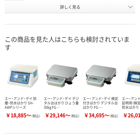
使用可能
詳しく見る
使用地区限定なし
1区
2区
地域
お申込番
U564671
U564675
U564677
号
この商品を見た人はこちらも検討されていま
直送品
直送品
直送品
在庫
す
8月24日（月）まで
お届け日
数量
メーカー都合により
メーカー都合
販売停止中です
販売停止中で
カゴへ
エー・アンド・デイ 防
エー・アンド・デイ デジ
エー・アンド・デイ 検定
エー・アンド
塵・防水はかり SH-
タル台はかり ひょう量
付きはかり デジタル台
証明用（検定
AWPシリーズ
30kg FG…
はかり FG-…
防水はかり
￥18,885～
￥29,146～
￥34,695～
￥26,0
（税込）
（税込）
（税込）