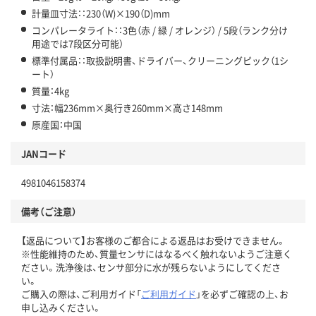
計量皿寸法：：230（W)×190（D)mm
コンパレータライト：：3色（赤 / 緑 / オレンジ） / 5段（ランク分け
用途では7段区分可能）
標準付属品：：取扱説明書、ドライバー、クリーニングピック（1シ
ート）
質量：4kg
寸法：幅236mm×奥行き260mm×高さ148mm
原産国：中国
JANコード
4981046158374
備考（ご注意）
【返品について】お客様のご都合による返品はお受けできません。
※性能維持のため、質量センサにはなるべく触れないようご注意く
ださい。洗浄後は、センサ部分に水が残らないようにしてくださ
い。
ご購入の際は、ご利用ガイド「
ご利用ガイド
」を必ずご確認の上、お
申し込みください。