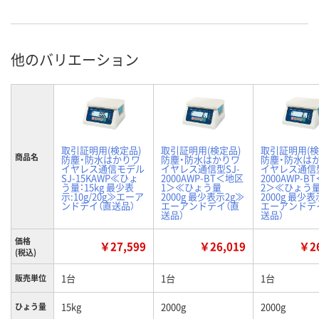
他のバリエーション
取引証明用(検定品)
取引証明用(検定品)
取引証明用(検
商品名
防塵・防水はかりワ
防塵・防水はかりワ
防塵・防水は
イヤレス通信モデル
イヤレス通信型SJ-
イヤレス通信型
SJ-15KAWP≪ひょ
2000AWP-BT＜地区
2000AWP-B
う量：15kg 最少表
1＞≪ひょう量
2＞≪ひょう
示:10g/20g≫エーア
2000g 最少表示2g≫
2000g 最少表
ンドデイ（直送品）
エーアンドデイ（直
エーアンドデ
送品）
送品）
価格
￥27,599
￥26,019
￥26
(税込)
1台
1台
1台
販売単位
15kg
2000g
2000g
ひょう量