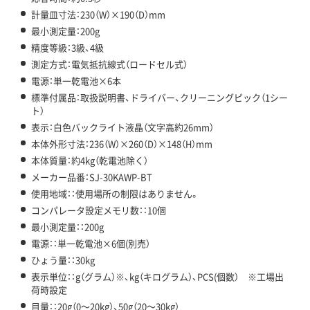
計量皿寸法：230（W）×190（D）mm
最小測定量：200g
精度等級：3級、4級
測定方式：電気抵抗線式（ロードセル式）
電源：単一乾電池×6本
標準付属品：取扱説明書、ドライバー、クリーニングピック（1シー
ト）
表示：白色バックライト液晶（文字高約26mm）
本体外形寸法：236（W）×260（D）×148（H）mm
本体質量：約4kg（乾電池除く）
メーカー品番：SJ-30KAWP-BT
使用地域：：使用場所の制限はありません。
コンパレータ設定メモリ数：：10個
最小測定量：：200g
電源：：単一乾電池×6個(別売）
ひょう量：：30kg
表示単位：：g（グラム）※、kg（キログラム）、PCS(個数） ※工場出
荷時設定
目量：：20g（0～20kg）、50g（20～30kg）