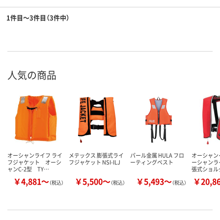
1件目～3件目（3件中）
人気の商品
オーシャンライフ ライ
メテックス 膨張式ライ
パール金属 HULA フロ
オーシャン
フジャケット オーシ
フジャケット NSI-ILJ
ーティングベスト
ーシャンラ
ャンC-2型 TY…
張式ショル
￥4,881～
￥5,500～
￥5,493～
￥20,8
（税込）
（税込）
（税込）