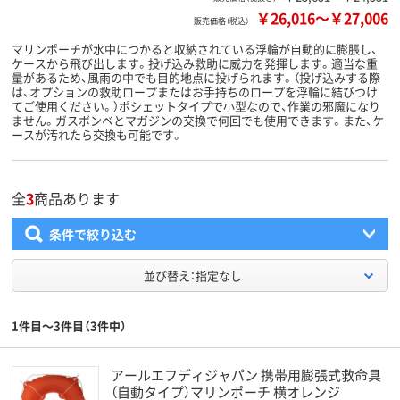
￥26,016
～
￥27,006
販売価格（税込）
マリンポーチが水中につかると収納されている浮輪が自動的に膨脹し、
ケースから飛び出します。投げ込み救助に威力を発揮します。適当な重
量があるため、風雨の中でも目的地点に投げられます。（投げ込みする際
は、オプションの救助ロープまたはお手持ちのロープを浮輪に結びつけ
てご使用ください。）ポシェットタイプで小型なので、作業の邪魔になり
ません。ガスボンベとマガジンの交換で何回でも使用できます。また、ケ
ースが汚れたら交換も可能です。
全
3
商品あります
条件で絞り込む
並び替え：指定なし
1件目～3件目（3件中）
アールエフディジャパン 携帯用膨張式救命具
（自動タイプ）マリンポーチ 横オレンジ