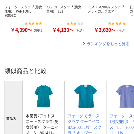
フォーク スクラブ（男女
KAZEN スクラブ（男女
ミズノ MZ0092 スクラブ
【
兼用） PANTONE
兼用） 133
メディカルウエア
カ
7000SC
ト
￥4,090～
￥4,130～
￥3,620～
（税込）
（税込）
（税込）
ランキングをもっと見る
類似商品と比較
本商品：
アイトス
フォーク カラース
フォーク ス
商品名
ニットスクラブ（男
クラブ ターコイズ L
（男女兼用） 
女兼用） ターコイ
BAS-001 1枚 スク
ス LL 7000S
ズ S 861411-
ラブ オリジナル
LL 1枚