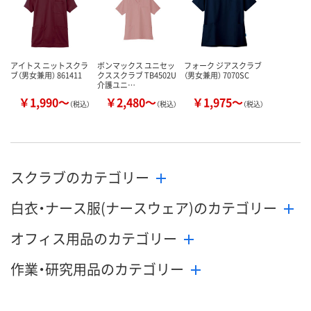
カゴへ
カゴへ
カ
アイトス ニットスクラ
ボンマックス ユニセッ
フォーク ジアスクラブ
ブ（男女兼用） 861411
クススクラブ TB4502U
（男女兼用） 7070SC
介護ユニ…
￥1,990～
￥2,480～
￥1,975～
（税込）
（税込）
（税込）
スクラブのカテゴリー
白衣・ナース服(ナースウェア)のカテゴリー
オフィス用品のカテゴリー
作業・研究用品のカテゴリー