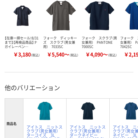
【在庫一掃セール！8/31
フォーク ディッキー
フォーク スクラブ（男
フォーク 
まで】【再検品商品】ナ
ズ スクラブ（男女兼
女兼用） PANTONE
女兼用） P
ガイレーベン…
用） 7033SC
7000SC
7042SC
￥3,180
￥5,540～
￥4,090～
￥2,1
（税込）
（税込）
（税込）
他のバリエーション
商品名
アイトス ニットス
アイトス ニットス
アイトス ニ
クラブ（男女兼用）
クラブ（男女兼用）
クラブ（男女
ターコイズ 3L
ダークネイビー
ネイビー 3