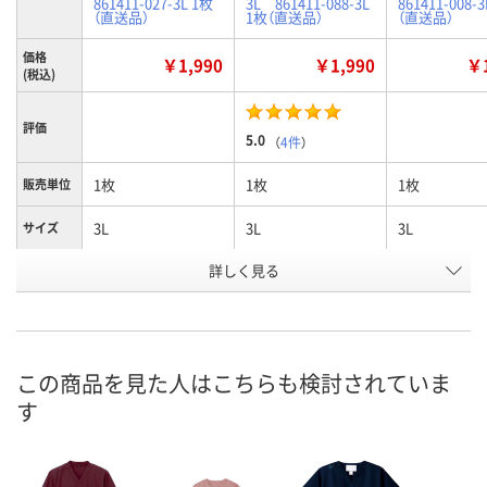
861411-027-3L 1枚
3L 861411-088-3L
861411-008-
（直送品）
1枚（直送品）
（直送品）
価格
￥1,990
￥1,990
￥1
(税込)
評価
5.0
（
4件
）
1枚
1枚
1枚
販売単位
3L
3L
3L
サイズ
詳しく見る
ターコイズ
ダークネイビー
ネイビー
カラー
お申込番
U590760
U590797
U590741
号
直送品
直送品
直送品
在庫
この商品を見た人はこちらも検討されていま
す
8月24日（月）まで
8月24日（月）まで
8月24日（月）
お届け日
数量
数量
数量