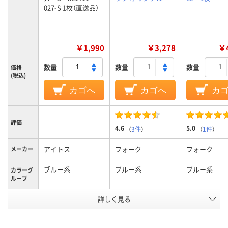
027-S 1枚（直送品）
￥1,990
￥3,278
￥4
数量
数量
数量
価格
(税込)
カゴへ
カゴへ
カ
評価
4.6
5.0
（
3件
）
（
1件
）
アイトス
フォーク
フォーク
メーカー
ブルー系
ブルー系
ブルー系
カラーグ
ループ
詳しく見る
S
L
LL
サイズ
男女兼用
男女兼用
男女兼用
対象