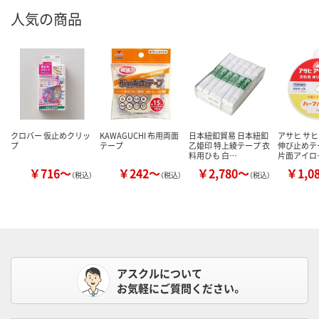
人気の商品
クロバー 仮止めクリッ
KAWAGUCHI 布用両面
日本紐釦貿易 日本紐釦
アサヒ サヒ
プ
テープ
乙姫印 特上綾テープ 衣
伸び止めテ
料用ひも 白…
片面アイロ
￥716～
￥242～
￥2,780～
￥1,0
（税込）
（税込）
（税込）
アスクルについて
お気軽にご質問ください。