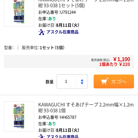
紺 93-038 1セット(5個)
お申込番号：U791244
在庫：
あり
お届け日：
8月11日（火）
アスクル在庫商品
型番
販売単位
1セット（5個）
￥1,100
販売価格（税込）
1個あたり ￥220
数量
カゴへ
KAWAGUCHI すそあげテープ 2.2mm幅×1.2m
紺 93-038 1個
お申込番号：HH65787
在庫：
あり
お届け日：
8月11日（火）
アスクル在庫商品