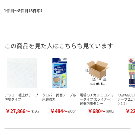
1件目～8件目（8件中）
この商品を見た人はこちらも見ています
アラコー 裾上げテープ
クロバー 両面テープ布
現場のチカラ エコノミ
KAWAGUC
薄地タイプ
用超強力
ータイプ (Cライナー)
テープ 2.2
軽梱包用ダン…
×1.2m
￥27,866～
￥484～
￥680～
￥2
（税込）
（税込）
（税込）