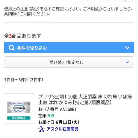
使用上の注意（禁忌）を必ずご確認ください。ご不明点がございましたら、
薬剤師にご相談ください。
全
3
商品あります
条件で絞り込む
並び替え：指定なし
1件目～3件目（3件中）
プリザS坐剤T 10個 大正製薬 痔 切れ痔 いぼ痔
出血 はれ かゆみ【指定第2類医薬品】
お申込番号：ANE6981
在庫：
5点
お届け日：
8月11日（火）
アスクル在庫商品