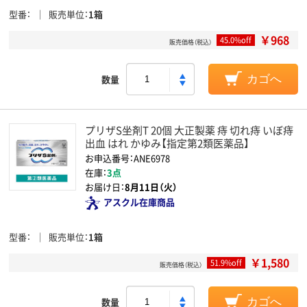
型番
販売単位
1箱
￥968
45.0%off
販売価格（税込）
数量
カゴへ
プリザS坐剤T 20個 大正製薬 痔 切れ痔 いぼ痔
出血 はれ かゆみ【指定第2類医薬品】
お申込番号：ANE6978
在庫：
3点
お届け日：
8月11日（火）
アスクル在庫商品
型番
販売単位
1箱
￥1,580
51.9%off
販売価格（税込）
数量
カゴへ