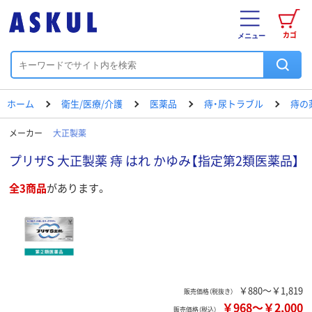
カゴ
メニュー
ホーム
衛生/医療/介護
医薬品
痔・尿トラブル
痔の
メーカー
大正製薬
プリザS 大正製薬 痔 はれ かゆみ【指定第2類医薬品】
全3商品
があります。
￥880～￥1,819
販売価格（税抜き）
￥968
～
￥2,000
販売価格（税込）