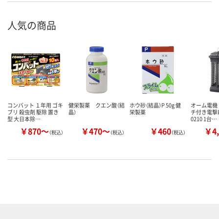
人気の商品
コンバット １年用 ゴキ
健栄製薬 クエン酸（結
ホウ砂（結晶）P 50g 健
オーム電機
ブリ 殺虫剤 駆除 置き
晶）
栄製薬
チ付き電撃殺
型 大日本除…
0210 1台…
￥870～
￥470～
￥460
￥4,
（税込）
（税込）
（税込）