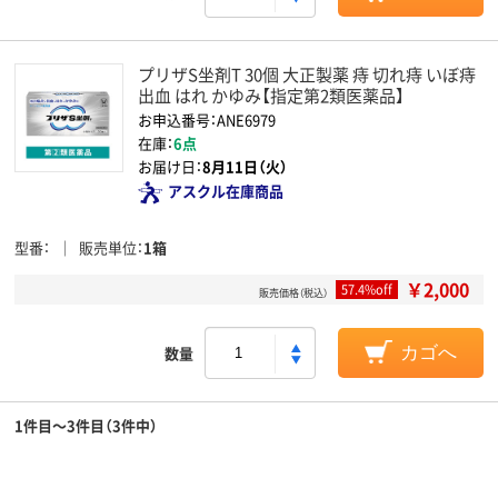
プリザS坐剤T 30個 大正製薬 痔 切れ痔 いぼ痔
出血 はれ かゆみ【指定第2類医薬品】
お申込番号：ANE6979
在庫：
6点
お届け日：
8月11日（火）
アスクル在庫商品
型番
販売単位
1箱
￥2,000
57.4%off
販売価格（税込）
数量
カゴへ
1件目～3件目（3件中）