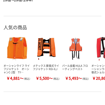
人気の商品
オーシャンライフ ライ
メテックス 膨張式ライ
パール金属 HULA フロ
オーシャン
フジャケット オーシ
フジャケット NSI-ILJ
ーティングベスト
ーシャンラ
ャンC-2型 TY…
張式ショル
￥4,881～
￥5,500～
￥5,493～
￥20,8
（税込）
（税込）
（税込）