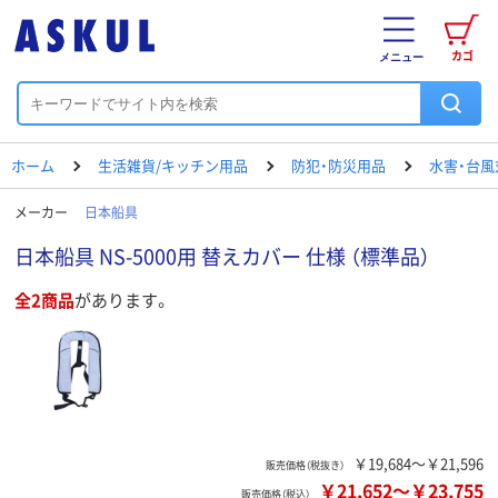
カゴ
メニュー
ホーム
生活雑貨/キッチン用品
防犯・防災用品
水害・台風
メーカー
日本船具
日本船具 NS-5000用 替えカバー 仕様 （標準品）
全2商品
があります。
￥19,684～￥21,596
販売価格（税抜き）
￥21,652
～
￥23,755
販売価格（税込）