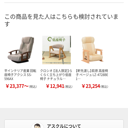
この商品を見た人はこちらも検討されていま
す
平インテリア産業 回転
クロシオ 【法人限定】ら
【軒先渡し】萩原 高座椅
座椅子アクシス SS-
くらく立ち上がり低座
子 ベージュ LZ-4728BE
596AX
椅子 ナチュラル…
1…
￥23,377～
￥12,941
￥23,254
（税込）
（税込）
（税込）
アスクルについて