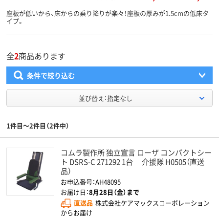
座板が低いから、床からの乗り降りが楽々！座板の厚みが1.5cmの低床タ
イプ。
全
2
商品あります
条件で絞り込む
並び替え：指定なし
1件目～2件目（2件中）
コムラ製作所 独立宣言 ローザ コンパクトシー
ト DSRS-C 271292 1台 介援隊 H0505（直送
品）
お申込番号：AH48095
お届け日：
8月28日（金）まで
直送品
株式会社ケアマックスコーポレーション
からお届け