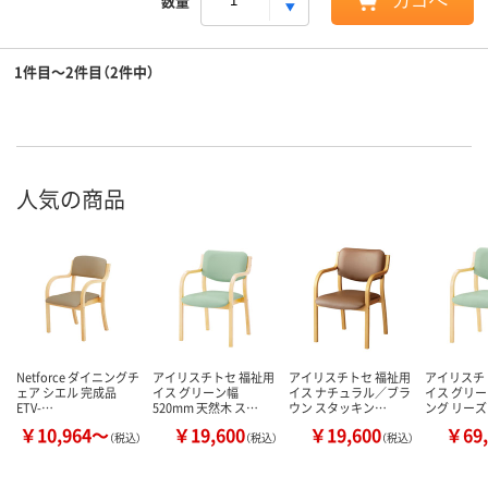
数量
カゴへ
1件目～2件目（2件中）
人気の商品
Netforce ダイニングチ
アイリスチトセ 福祉用
アイリスチトセ 福祉用
アイリスチ
ェア シエル 完成品
イス グリーン幅
イス ナチュラル／ブラ
イス グリー
ETV-…
520mm 天然木 ス…
ウン スタッキン…
ング リー
￥10,964～
￥19,600
￥19,600
￥69,
（税込）
（税込）
（税込）