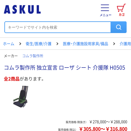
カゴ
メニュー
ホーム
衛生/医療/介護
医療・介護施設用家具/備品
介護用
メーカー
コムラ製作所
コムラ製作所 独立宣言 ローザ シート 介援隊 H0505
全2商品
があります。
￥278,000～￥288,000
販売価格（税抜き）
￥305,800
～
￥316,800
販売価格（税込）