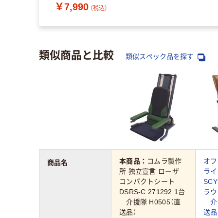
￥7,990
（税込）
類似商品と比較
類似スペック品を探す
本商品：
コムラ製作
オフ
商品名
所 独立宣言 ローザ
ライ
コンパクトシート
SCY
DSRS-C 271292 1台
ラウン
介援隊 H0505（直
介援
送品）
送品