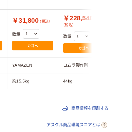
￥228,540
￥165
￥31,800
（税込）
（税込）
（税込）
数量
数量
数量
カゴへ
カゴへ
YAMAZEN
コムラ製作所
コムラ製
約15.5kg
44kg
36kg
商品情報を印刷する
アスクル商品環境スコアとは