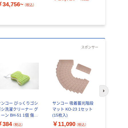
￥34,756~
￥50,99
（税込）
スポンサー
次のスライド
サンコー びっくりゴシ
サンコー 吸着蓄光階段
サンコー 
ゴシ洗濯クリーナー グ
マット KO-23 1セット
管洗い グレー
ーン BH-51 1個 傷め
(15枚入)
個 約全長42
にくい びっくりフレッ
で洗える 
￥384
￥11,090
￥612
（税込）
（税込）
（
シュ 日本製 泥汚れ（直
ッシュ 日本