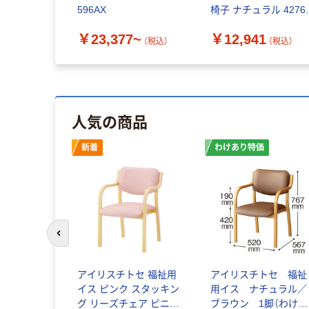
596AX
椅子 ナチュラル 4276 
個（直送品）
￥23,377~
￥12,941
（税込）
（税込）
人気の商品
新着
わけあり特価
前のスライドへ
アイリスチトセ 福祉用
アイリスチトセ 福祉
イス ピンク スタッキン
用イス ナチュラル／
グ リーズチェア ビニー
ブラウン 1脚（わけあ