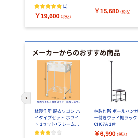
ルレザー 介護 安定 幅
り品）
(
1
)
￥15,680
520mm 座面高420mm
（税込）
￥19,600
（税込）
メーカーからのおすすめ商品
前のスライドへ
林製作所 脱衣ワゴン ハ
林製作所 ポールハン
イタイプセット ホワイ
ー付きウッド棚ラック
ト 1セット（フレーム＋
CH07A 1台
カゴ）
￥6,990
（税込）