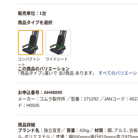
販売単位：1台
商品タイプを選択
コンパクトシ
ワイドシート
ート
この商品のバリエーション
「商品タイプ」違いで 全2商品 あります。
すべてのバリエーシ
お申込番号：AH48095
メーカー：コムラ製作所
／型番：271292
／JANコード：45275
ド：H0505
商品詳細
ブランド名
独立宣言
／
質量
42kg
／
材質
鋼、アルミ、合板
ル、ポリエステル
／
寸法
幅550mm×奥行810mm×高さ975