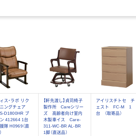
ィス・ラボ リク
【軒先渡し】貞苅椅子
アイリスチトセ チ
ニングチェア
製作所 Careシリー
ェスト FC-M 1
S-D1800HR ブ
ズ 高齢者向け室内
台 （取寄品）
 412664 1台
木製車イス Care-
隊 H0969（直
311-WC-BR AL-BR
）
1脚（直送品）