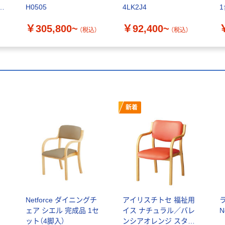
1
H0505
4LK2J4
￥305,800~
￥92,400~
（税込）
（税込）
新着
Netforce ダイニングチ
アイリスチトセ 福祉用
ェア シエル 完成品 1セ
イス ナチュラル／バレ
N
ット（4脚入）
ンシアオレンジ スタッ