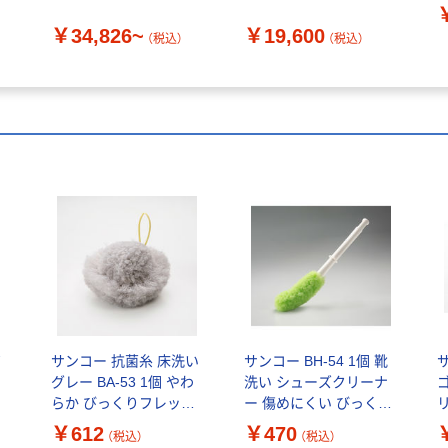
キング リーズチェア ビ
￥34,826~
￥19,600
ニールレザー 介護 安定
（税込）
（税込）
幅520mm 座面高
420mm
ガ
サンコー 抗菌糸 床洗い
サンコー BH-54 1個 靴
グレー BA-53 1個 やわ
洗い シューズクリーナ
らか びっくりフレッシ
ー 傷めにくい びっくり
リ
ュ 日本製（直送品）
フレッシュ 日本製 洗濯
￥612
￥470
（税込）
（税込）
用品 泥汚れ（直送品）