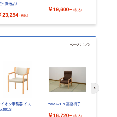
1台（直送品）
￥19,600~
（税込）
￥23,254
（税込）
ページ：
1
／
2
次のスライド
ライオン事務器 イス
YAMAZEN 高座椅子
ライオン事
o.691S
ス 761S
￥16,720~
（税込）