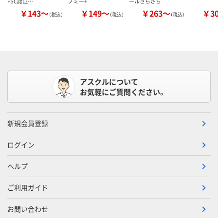
FSC認証…
ノミー+
ールさらさら
￥143～
￥149～
￥263～
￥3
（税込）
（税込）
（税込）
アスクルについて
お気軽にご質問ください。
新規会員登録
ログイン
ヘルプ
ご利用ガイド
お問い合わせ