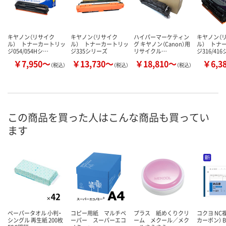
キヤノン（リサイク
キヤノン（リサイク
ハイパーマーケティン
キヤノン（
ル） トナーカートリッ
ル） トナーカートリッ
グ キヤノン（Canon）用
ル） トナ
ジ054/054Hシ…
ジ335シリーズ
リサイクル…
ジ316/41
￥7,950～
￥13,730～
￥18,810～
￥6,3
（税込）
（税込）
（税込）
この商品を買った人はこんな商品も買ってい
ます
ペーパータオル 小判・
コピー用紙 マルチペ
プラス 紙めくりクリ
コクヨ NC
シングル 再生紙 200枚
ーパー スーパーエコ
ーム メクール／メク
カーボン） B